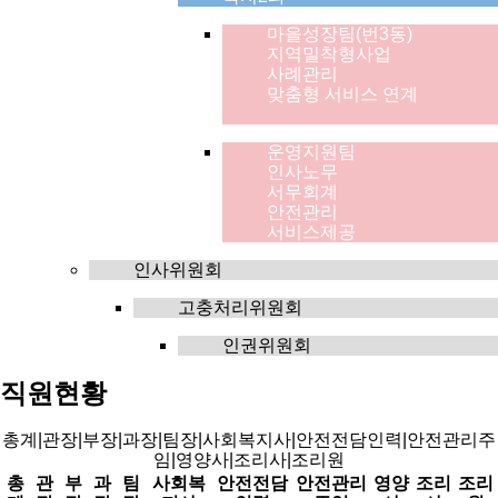
마을성장팀(번3동)
지역밀착형사업
사례관리
맞춤형 서비스 연계
운영지원팀
인사노무
서무회계
안전관리
서비스제공
인사위원회
고충처리위원회
인권위원회
직원현황
총계|관장|부장|과장|팀장|사회복지사|안전전담인력|안전관리주
임|영양사|조리사|조리원
총
관
부
과
팀
사회복
안전전담
안전관리
영양
조리
조리