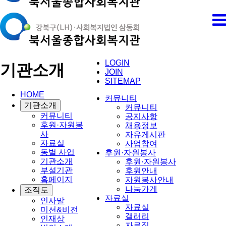
LOGIN
기관소개
JOIN
SITEMAP
HOME
커뮤니티
기관소개
커뮤니티
커뮤니티
공지사항
후원·자원봉
채용정보
사
자유게시판
자료실
사업참여
동별 사업
후원·자원봉사
기관소개
후원·자원봉사
부설기관
후원안내
홈페이지
자원봉사안내
나눔가게
조직도
자료실
인사말
자료실
미션&비전
갤러리
인재상
자료집