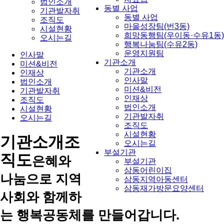
법인소개
동별 사업
기관발자취
동별 사업
조직도
마을성장팀(번3동)
시설현황
희망동행팀(우이동·수유1동)
오시는길
행복나눔팀(수유2동)
운영지원팀
인사말
기관소개
미션&비전
기관소개
인재상
인사말
법인소개
미션&비전
기관발자취
인재상
조직도
법인소개
시설현황
기관발자취
오시는길
조직도
시설현황
기관소개
조
오시는길
부설기관
직도
은혜와
부설기관
삼동어린이집
나눔으로 지역
삼동지역아동센터
삼동재가방문요양센터
사회와 함께하
는 행복공동체를 만들어갑니다.