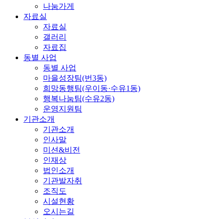
나눔가게
자료실
자료실
갤러리
자료집
동별 사업
동별 사업
마을성장팀(번3동)
희망동행팀(우이동·수유1동)
행복나눔팀(수유2동)
운영지원팀
기관소개
기관소개
인사말
미션&비전
인재상
법인소개
기관발자취
조직도
시설현황
오시는길