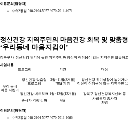
이용문의(담당자)
수유2동팀 010-2104-5077 / 070-7011-1071
정신건강 지역주민의 마음건강 회복 및 맞춤
‘우리동네 마음지킴이’
강북구 내 정신건강 위기에 놓인 지역주민과 정신적 어려움이 있는 지역주민 발굴하고
사업내용
프로그램
기간
대상
정신건강
맞춤형
3월~11월(8개월)
정신건강 위기상황에 놓이거나
프로그램
*8월 제외
정신적 어려움이 있는 지역주민 1
우리 동네
마음 지킴이
정신건강
네트워크
1월~12월(12개월)
강북구 정신건강복지센터 등
사회복지 종사자
종사자
역량 강화
6월
30명
이용문의(담당자)
수유2동팀 010-2104-5077 / 070-7011-1066