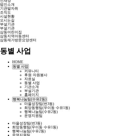
인재상
법인소개
기관발자취
조직도
시설현황
오시는길
부설기관
부설기관
삼동어린이집
삼동지역아동센터
삼동재가방문요양센터
동별 사업
HOME
동별 사업
커뮤니티
후원·자원봉사
자료실
동별 사업
기관소개
부설기관
홈페이지
행복나눔팀(수유2동)
마을성장팀(번3동)
희망동행팀(우이동·수유1동)
행복나눔팀(수유2동)
운영지원팀
마을성장팀(번3동)
희망동행팀(우이동·수유1동)
행복나눔팀(수유2동)
운영지원팀