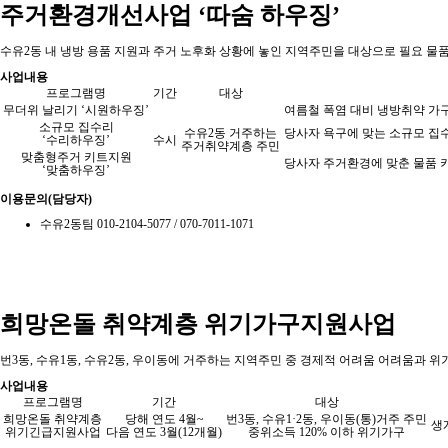
주거환경개선사업 ‘따숨 하우징’
수유2동 내 냉방 용품 지원과 주거 노후화 상황에 놓인 지역주민을 대상으로 필요 물
사업내용
프로그램명
기간
대상
무더위 날리기 ‘시원하우징’
여름철 폭염 대비 냉방취약 가
소규모 집수리
수유2동 거주하는
당사자 욕구에 맞는 소규모 집
‘수리하우징’
수시
주거취약계층 주민
맞춤형주거 키트지원
당사자 주거환경에 맞춘 물품 
‘맞춤하우징’
이용문의(담당자)
수유2동팀 010-2104-5077 / 070-7011-1071
희망온돌 취약계층 위기가구지원사업
번3동, 수유1동, 수유2동, 우이동에 거주하는 지역주민 중 경제적 어려움 어려움과 
사업내용
프로그램명
기간
대상
희망온돌 취약계층
당해 연도 4월~
번3동, 수유1·2동, 우이동(통)거주 주민
생
위기긴급지원사업
다음 연도 3월(12개월)
중위소득 120% 이하 위기가구