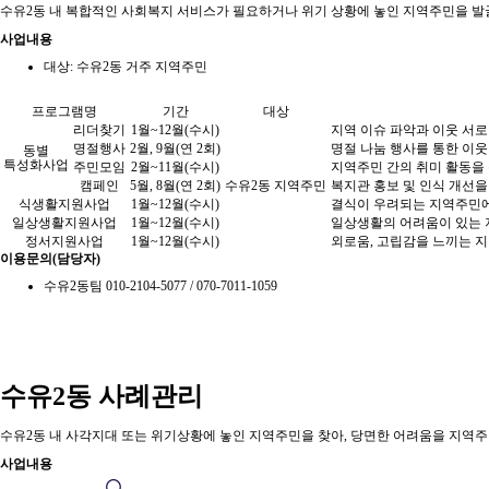
수유2동 내 복합적인 사회복지 서비스가 필요하거나 위기 상황에 놓인 지역주민을 발
사업내용
대상: 수유2동 거주 지역주민
프로그램명
기간
대상
리더찾기
1월~12월(수시)
지역 이슈 파악과 이웃 서로
명절행사
2월, 9월(연 2회)
명절 나눔 행사를 통한 이웃
동별
특성화사업
주민모임
2월~11월(수시)
지역주민 간의 취미 활동을 
캠페인
5월, 8월(연 2회)
수유2동 지역주민
복지관 홍보 및 인식 개선을
식생활지원사업
1월~12월(수시)
결식이 우려되는 지역주민에
일상생활지원사업
1월~12월(수시)
일상생활의 어려움이 있는 지
정서지원사업
1월~12월(수시)
외로움, 고립감을 느끼는 
이용문의(담당자)
수유2동팀 010-2104-5077 / 070-7011-1059
수유2동 사례관리
수유2동 내 사각지대 또는 위기상황에 놓인 지역주민을 찾아, 당면한 어려움을 지역
사업내용