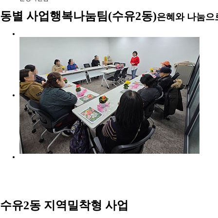
동별 사업
행복나눔팀(수유2동)
은혜와 나눔으
수유2동 지역밀착형 사업