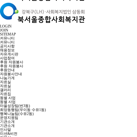
LOGIN
JOIN
SITEMAP
커뮤니티
커뮤니티
공지사항
채용정보
자유게시판
사업참여
후원·자원봉사
후원·자원봉사
후원안내
자원봉사안내
나눔가게
자료실
자료실
갤러리
자료집
동별 사업
동별 사업
마을성장팀(번3동)
희망동행팀(우이동·수유1동)
행복나눔팀(수유2동)
운영지원팀
기관소개
기관소개
인사말
미션&비전