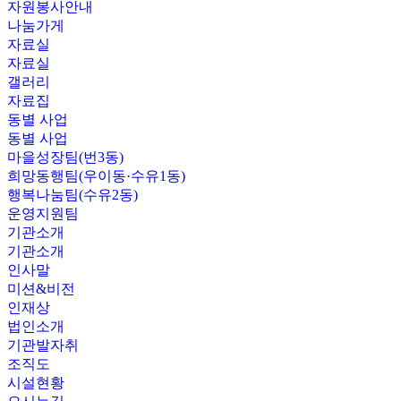
자원봉사안내
나눔가게
자료실
자료실
갤러리
자료집
동별 사업
동별 사업
마을성장팀(번3동)
희망동행팀(우이동·수유1동)
행복나눔팀(수유2동)
운영지원팀
기관소개
기관소개
인사말
미션&비전
인재상
법인소개
기관발자취
조직도
시설현황