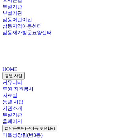
오시는길
부설기관
부설기관
삼동어린이집
삼동지역아동센터
삼동재가방문요양센터
HOME
동별 사업
커뮤니티
후원·자원봉사
자료실
동별 사업
기관소개
부설기관
홈페이지
희망동행팀(우이동·수유1동)
마을성장팀(번3동)