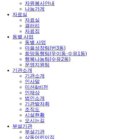
자원봉사안내
나눔가게
자료실
자료실
갤러리
자료집
동별 사업
동별 사업
마을성장팀(번3동)
희망동행팀(우이동·수유1동)
행복나눔팀(수유2동)
운영지원팀
기관소개
기관소개
인사말
미션&비전
인재상
법인소개
기관발자취
조직도
시설현황
오시는길
부설기관
부설기관
삼동어린이집