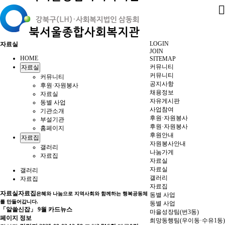
LOGIN
자료실
JOIN
HOME
SITEMAP
커뮤니티
자료실
커뮤니티
커뮤니티
공지사항
후원·자원봉사
채용정보
자료실
자유게시판
동별 사업
사업참여
기관소개
후원·자원봉사
부설기관
후원·자원봉사
홈페이지
후원안내
자료집
자원봉사안내
갤러리
나눔가게
자료집
자료실
자료실
갤러리
갤러리
자료집
자료집
자료실
자료집
은혜와 나눔으로 지역사회와 함께하는 행복공동체
동별 사업
를 만들어갑니다.
동별 사업
「알쓸신잡」 9월 카드뉴스
마을성장팀(번3동)
페이지 정보
희망동행팀(우이동·수유1동)