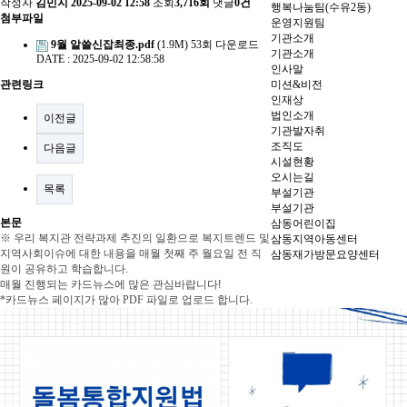
작성자
김민지
2025-09-02 12:58
조회
3,716회
댓글
0건
행복나눔팀(수유2동)
첨부파일
운영지원팀
기관소개
9월 알쓸신잡최종.pdf
(1.9M)
53회 다운로드
기관소개
DATE : 2025-09-02 12:58:58
인사말
관련링크
미션&비전
인재상
법인소개
이전글
기관발자취
조직도
다음글
시설현황
오시는길
목록
부설기관
부설기관
본문
삼동어린이집
※ 우리 복지관 전략과제 추진의 일환으로 복지트렌드 및
삼동지역아동센터
지역사회이슈에 대한 내용을 매월 첫째 주 월요일 전 직
삼동재가방문요양센터
원이 공유하고 학습합니다.
매월 진행되는 카드뉴스에 많은 관심바랍니다!
*카드뉴스 페이지가 많아 PDF 파일로 업로드 합니다.