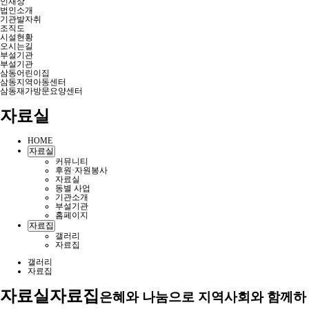
인재상
법인소개
기관발자취
조직도
시설현황
오시는길
부설기관
부설기관
삼동어린이집
삼동지역아동센터
삼동재가방문요양센터
자료실
HOME
자료실
커뮤니티
후원·자원봉사
자료실
동별 사업
기관소개
부설기관
홈페이지
자료집
갤러리
자료집
갤러리
자료집
자료실
자료집
은혜와 나눔으로 지역사회와 함께하