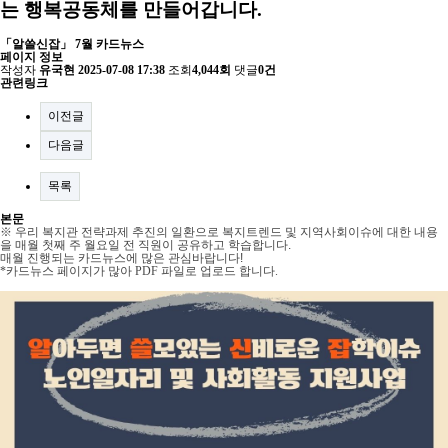
는 행복공동체를 만들어갑니다.
「알쓸신잡」 7월 카드뉴스
페이지 정보
작성자
유국현
2025-07-08 17:38
조회
4,044회
댓글
0건
관련링크
이전글
다음글
목록
본문
※ 우리 복지관 전략과제 추진의 일환으로 복지트렌드 및 지역사회이슈에 대한 내용
을 매월 첫째 주 월요일 전 직원이 공유하고 학습합니다.
매월 진행되는 카드뉴스에 많은 관심바랍니다!
*카드뉴스 페이지가 많아 PDF 파일로 업로드 합니다.