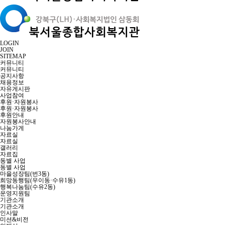
LOGIN
JOIN
SITEMAP
커뮤니티
커뮤니티
공지사항
채용정보
자유게시판
사업참여
후원·자원봉사
후원·자원봉사
후원안내
자원봉사안내
나눔가게
자료실
자료실
갤러리
자료집
동별 사업
동별 사업
마을성장팀(번3동)
희망동행팀(우이동·수유1동)
행복나눔팀(수유2동)
운영지원팀
기관소개
기관소개
인사말
미션&비전