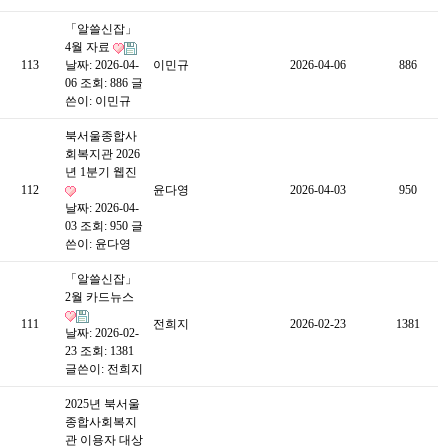
「알쓸신잡」
4월 자료
113
날짜: 2026-04-
이민규
2026-04-06
886
06
조회: 886
글
쓴이:
이민규
북서울종합사
회복지관 2026
년 1분기 웹진
112
윤다영
2026-04-03
950
날짜: 2026-04-
03
조회: 950
글
쓴이:
윤다영
「알쓸신잡」
2월 카드뉴스
111
전희지
2026-02-23
1381
날짜: 2026-02-
23
조회: 1381
글쓴이:
전희지
2025년 북서울
종합사회복지
관 이용자 대상