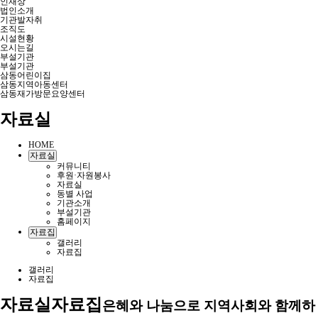
인재상
법인소개
기관발자취
조직도
시설현황
오시는길
부설기관
부설기관
삼동어린이집
삼동지역아동센터
삼동재가방문요양센터
자료실
HOME
자료실
커뮤니티
후원·자원봉사
자료실
동별 사업
기관소개
부설기관
홈페이지
자료집
갤러리
자료집
갤러리
자료집
자료실
자료집
은혜와 나눔으로 지역사회와 함께하