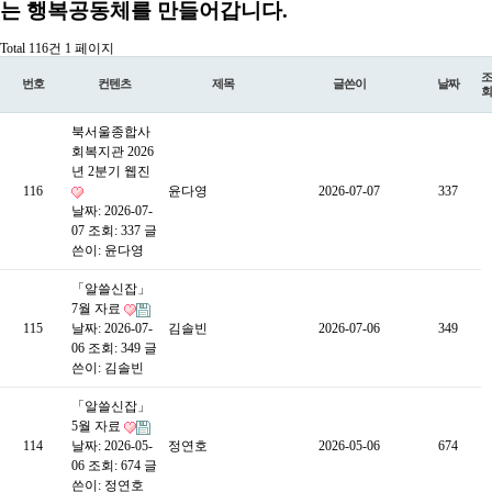
는 행복공동체를 만들어갑니다.
Total 116건
1 페이지
조
번호
컨텐츠
제목
글쓴이
날짜
회
북서울종합사
회복지관 2026
년 2분기 웹진
116
윤다영
2026-07-07
337
날짜: 2026-07-
07
조회: 337
글
쓴이:
윤다영
「알쓸신잡」
7월 자료
115
날짜: 2026-07-
김솔빈
2026-07-06
349
06
조회: 349
글
쓴이:
김솔빈
「알쓸신잡」
5월 자료
114
날짜: 2026-05-
정연호
2026-05-06
674
06
조회: 674
글
쓴이:
정연호