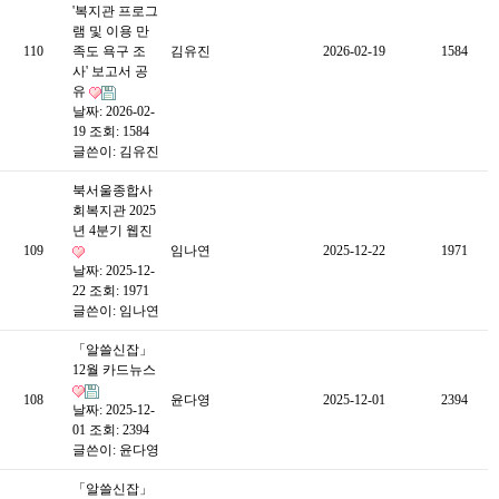
'복지관 프로그
램 및 이용 만
110
족도 욕구 조
김유진
2026-02-19
1584
사' 보고서 공
유
날짜: 2026-02-
19
조회: 1584
글쓴이:
김유진
북서울종합사
회복지관 2025
년 4분기 웹진
109
임나연
2025-12-22
1971
날짜: 2025-12-
22
조회: 1971
글쓴이:
임나연
「알쓸신잡」
12월 카드뉴스
108
윤다영
2025-12-01
2394
날짜: 2025-12-
01
조회: 2394
글쓴이:
윤다영
「알쓸신잡」