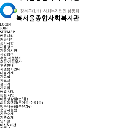
LOGIN
JOIN
SITEMAP
커뮤니티
커뮤니티
공지사항
채용정보
자유게시판
사업참여
후원·자원봉사
후원·자원봉사
후원안내
자원봉사안내
나눔가게
자료실
자료실
갤러리
자료집
동별 사업
동별 사업
마을성장팀(번3동)
희망동행팀(우이동·수유1동)
행복나눔팀(수유2동)
운영지원팀
기관소개
기관소개
인사말
미션&비전