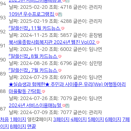
2025년 서비스이용매뉴얼
94
날짜: 2025-02-20
조회: 4718
글쓴이:
관리자
109년 우수프로그램집
93
날짜: 2025-02-19
조회: 4288
글쓴이:
관리자
「알쓸신잡」 11월 카드뉴스
92
날짜: 2024-11-25
조회: 5857
글쓴이:
윤창범
북서울종합사회복지관 2024년 웹진 Vol.02
91
날짜: 2024-11-20
조회: 6002
글쓴이:
임나연
「알쓸신잡」 8월 카드뉴스
90
날짜: 2024-08-26
조회: 6796
글쓴이:
심민영
「알쓸신잡」 7월 카드뉴스
89
날짜: 2024-07-29
조회: 6976
글쓴이:
임나연
★실습생과 함께한★ 주민과 사이좋은 우리(We) 여행동아리
88
마을활동 간담회
날짜: 2024-07-26
조회: 7079
글쓴이:
임나연
2024년 서비스이용매뉴얼
87
날짜: 2024-07-09
조회: 7077
글쓴이:
관리자
처음
1
페이지
열린
2
페이지
3
페이지
4
페이지
5
페이지
6
페이지
7
페
이지
8
페이지
맨끝