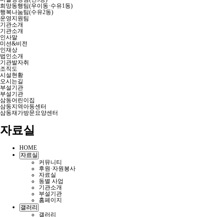
희망동행팀(우이동·수유1동)
행복나눔팀(수유2동)
운영지원팀
기관소개
기관소개
인사말
미션&비전
인재상
법인소개
기관발자취
조직도
시설현황
오시는길
부설기관
부설기관
삼동어린이집
삼동지역아동센터
삼동재가방문요양센터
자료실
HOME
자료실
커뮤니티
후원·자원봉사
자료실
동별 사업
기관소개
부설기관
홈페이지
갤러리
갤러리