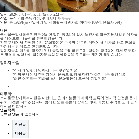
일시
: 2026. 5. 8.(금), 5. 11.(월), 5. 22.(금)
장소
: 육전국밥 수유역점, 롯데시네마 수유점
인원
: 총 192명(노인일자리 및 사회활동지원사업 참여자 186명, 인솔자 6명)
내용
:
북서울종합사회복지관은 5월 한 달간 총 3회에 걸쳐 노인사회활동지원사업 참여자들
을 대상으로 나들이를 진행하였습니다.
강북구 내에서 진행된 이번 문화활동은 수유역 인근의 식당에서 식사를 하고 영화를
관람하는 방식으로 진행되었습니다.
참여자들의 입맛에 맞추기 위해 곰탕을 준비하였으며, 영화는 총 3회에 걸쳐 모두 다
른 영화를 상영하여 참여자분들의 문화활동을 도모하는 계기가 되었습니다.
참여자 소감
:
“식사가 입맛에 맞아서 너무 맛있었어요"
"강북구 내에서 진행되어서 운동도 할겸 왔다갔다 하기 너무 좋았어요"
"최근 상영하는 영화를 보니 문화활동에 도움이 되었어요"
마무리
:
북서울종합사회복지관은 내년에도 참여자분들의 사회적 교류와 정서적 안정을 돕기
위해 최선을 다하겠습니다. 함께한 모든 분들께 감사드리며, 따뜻한 추억을 오래 간직
하시길 바랍니다.
댓글목록
등록된 댓글이 없습니다.
이전글
다음글