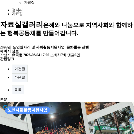
자료집
갤러리
자료집
자료실
갤러리
은혜와 나눔으로 지역사회와 함께하
는 행복공동체를 만들어갑니다.
2026년 '노인일자리 및 사회활동지원사업' 문화활동 진행
페이지 정보
작성자
유국현
2026-06-04 17:02
조회
317회
댓글
0건
관련링크
이전글
다음글
목록
본문