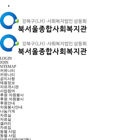
LOGIN
JOIN
SITEMAP
커뮤니티
커뮤니티
공지사항
채용정보
자유게시판
사업참여
후원·자원봉사
후원·자원봉사
후원안내
자원봉사안내
나눔가게
자료실
자료실
갤러리
자료집
동별 사업
동별 사업
마을성장팀(번3동)