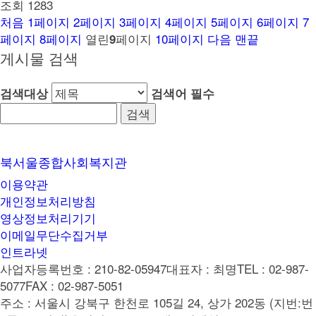
조회
1283
처음
1
페이지
2
페이지
3
페이지
4
페이지
5
페이지
6
페이지
7
페이지
8
페이지
열린
페이지
10
페이지
다음
맨끝
9
게시물 검색
검색대상
검색어
필수
북서울종합사회복지관
이용약관
개인정보처리방침
영상정보처리기기
이메일무단수집거부
인트라넷
사업자등록번호 : 210-82-05947
대표자 : 최명
TEL : 02-987-
5077
FAX : 02-987-5051
주소 : 서울시 강북구 한천로 105길 24, 상가 202동 (지번:번