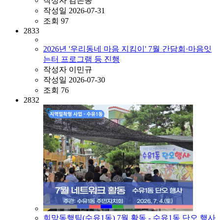
작성자
김은동
작성일
2026-07-31
조회
97
2833
2026년 '우리동네 마음 지킴이' 7월 간담회·마음잇
는터 프로그램 등 진행
작성자
이민규
작성일
2026-07-30
조회
76
2832
희망동행팀(수유1동) 7월 활동 - 수유1동 단오 행사