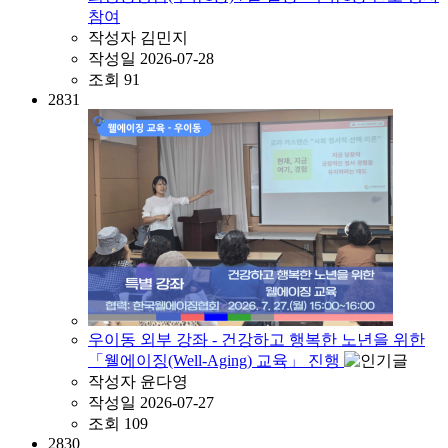
참여
작성자
김민지
작성일
2026-07-28
조회
91
2831
우이동 외부 강좌 - 건강하고 행복한 노년을 위한
「웰에이징(Well-Aging) 교육」 진행
작성자
윤다영
작성일
2026-07-27
조회
109
2830