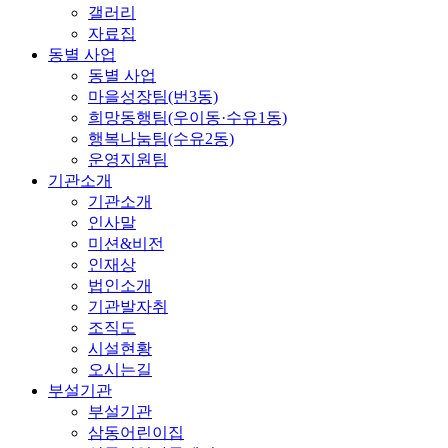
갤러리
자료집
동별 사업
동별 사업
마을성장팀(번3동)
희망동행팀(우이동·수유1동)
행복나눔팀(수유2동)
운영지원팀
기관소개
기관소개
인사말
미션&비전
인재상
법인소개
기관발자취
조직도
시설현황
오시는길
부설기관
부설기관
삼동어린이집