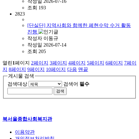
작성일
2026-07-16
조회
193
2823
[단실단] 지역사회와 함께한 폐현수막 수거 활동
진행
작성자
이동규
작성일
2026-07-14
조회
205
열린
1
페이지
2
페이지
3
페이지
4
페이지
5
페이지
6
페이지
7
페이
지
8
페이지
9
페이지
10
페이지
다음
맨끝
게시물 검색
검색대상
검색어
필수
북서울종합사회복지관
이용약관
개인정보처리방침