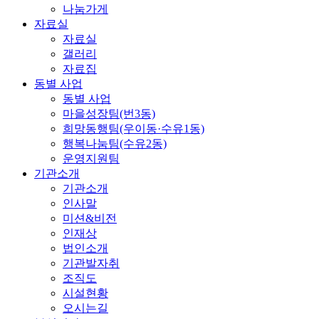
나눔가게
자료실
자료실
갤러리
자료집
동별 사업
동별 사업
마을성장팀(번3동)
희망동행팀(우이동·수유1동)
행복나눔팀(수유2동)
운영지원팀
기관소개
기관소개
인사말
미션&비전
인재상
법인소개
기관발자취
조직도
시설현황
오시는길