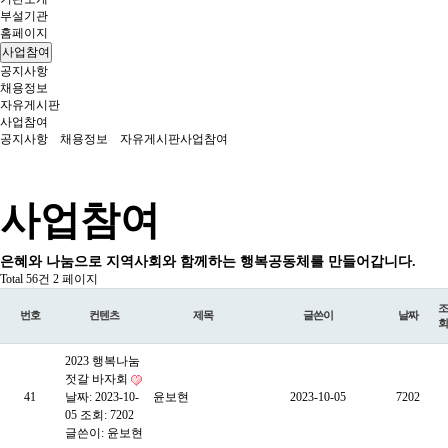
부설기관
홈페이지
사업참여
공지사항
채용정보
자유게시판
사업참여
공지사항
채용정보
자유게시판
사업참여
사업참여
은혜와 나눔으로 지역사회와 함께하는 행복공동체를 만들어갑니다.
Total 56건
2 페이지
조
번호
컨텐츠
제목
글쓴이
날짜
회
2023 행복나눔
젓갈 바자회
41
날짜: 2023-10-
윤보현
2023-10-05
7202
05
조회: 7202
글쓴이:
윤보현