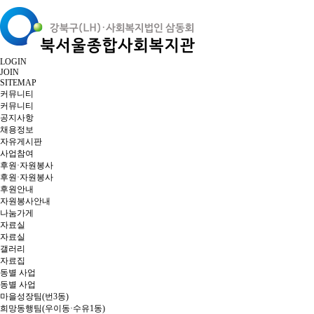
LOGIN
JOIN
SITEMAP
커뮤니티
커뮤니티
공지사항
채용정보
자유게시판
사업참여
후원·자원봉사
후원·자원봉사
후원안내
자원봉사안내
나눔가게
자료실
자료실
갤러리
자료집
동별 사업
동별 사업
마을성장팀(번3동)
희망동행팀(우이동·수유1동)