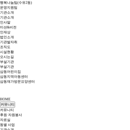
행복나눔팀(수유2동)
운영지원팀
기관소개
기관소개
인사말
미션&비전
인재상
법인소개
기관발자취
조직도
시설현황
오시는길
부설기관
부설기관
삼동어린이집
삼동지역아동센터
삼동재가방문요양센터
HOME
커뮤니티
커뮤니티
후원·자원봉사
자료실
동별 사업
기관소개