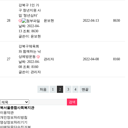
강북구 1인 가
구 청년지원 사
업 '청년심터'
28
윤보현
2022-04-13
8630
날짜: 2022-04-
13
조회: 8630
글쓴이:
윤보현
강북구체육회
와 함께하는 낙
상예방운동
27
관리자
2022-04-08
8160
날짜: 2022-04-
08
조회: 8160
글쓴이:
관리자
처음
1
2
3
4
맨끝
북서울종합사회복지관
이용약관
개인정보처리방침
영상정보처리기기
이메일무단수집거부