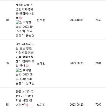
제2회 강북구
종합사회복지
관 연합행사 진
행
40
윤보현
2023-10-05
7152
날짜: 2023-10-
05
조회: 7152
글쓴이:
윤보현
2023 서울시 고
립·은둔 청년
지원사업 청년
이음 강북초롱
센터 참여자 모
39
신태임
2023-08-23
7181
집 안내
날짜: 2023-08-
23
조회: 7181
글쓴이:
신태임
2023년 강북구
1인 가구 청년
지원 사업 '청
38
년쉼터'
도원선
2023-06-20
7299