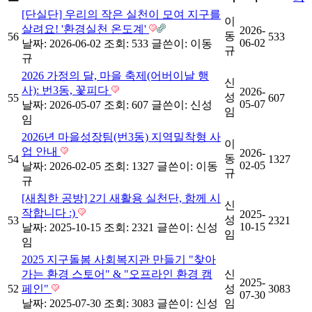
[단실단] 우리의 작은 실천이 모여 지구를
이
살려요! '환경실천 온도계'
2026-
동
56
533
06-02
날짜: 2026-06-02
조회: 533
글쓴이:
이동
규
규
2026 가정의 달, 마을 축제(어버이날 행
신
사): 번3동, 꽃피다
2026-
성
55
607
05-07
날짜: 2026-05-07
조회: 607
글쓴이:
신성
임
임
2026년 마을성장팀(번3동) 지역밀착형 사
이
업 안내
2026-
동
54
1327
02-05
날짜: 2026-02-05
조회: 1327
글쓴이:
이동
규
규
[새침한 공방] 2기 새활용 실천단, 함께 시
신
작합니다 :)
2025-
성
53
2321
10-15
날짜: 2025-10-15
조회: 2321
글쓴이:
신성
임
임
2025 지구돌봄 사회복지관 만들기 "찾아
가는 환경 스토어" & "오프라인 환경 캠
신
2025-
52
페인"
성
3083
07-30
날짜: 2025-07-30
조회: 3083
글쓴이:
신성
임