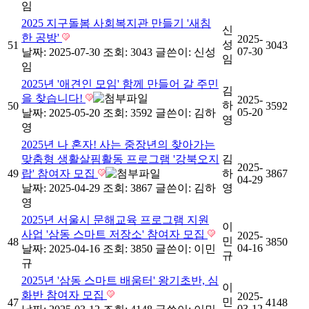
임
2025 지구돌봄 사회복지관 만들기 '새침
신
한 공방'
2025-
성
51
3043
07-30
날짜: 2025-07-30
조회: 3043
글쓴이:
신성
임
임
2025년 '애견인 모임' 함께 만들어 갈 주민
김
을 찾습니다!
2025-
하
50
3592
05-20
날짜: 2025-05-20
조회: 3592
글쓴이:
김하
영
영
2025년 나 혼자! 사는 중장년의 찾아가는
맞춤형 생활살핌활동 프로그램 '강북오지
김
2025-
49
랍' 참여자 모집
하
3867
04-29
날짜: 2025-04-29
조회: 3867
글쓴이:
김하
영
영
2025년 서울시 문해교육 프로그램 지원
이
사업 '삼동 스마트 저장소' 참여자 모집
2025-
민
48
3850
04-16
날짜: 2025-04-16
조회: 3850
글쓴이:
이민
규
규
2025년 '삼동 스마트 배움터' 왕기초반, 심
이
화반 참여자 모집
2025-
민
47
4148
03-12