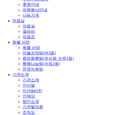
후원안내
자원봉사안내
나눔가게
자료실
자료실
갤러리
자료집
동별 사업
동별 사업
마을성장팀(번3동)
희망동행팀(우이동·수유1동)
행복나눔팀(수유2동)
운영지원팀
기관소개
기관소개
인사말
미션&비전
인재상
법인소개
기관발자취
조직도