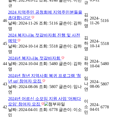
날짜: 2025-03-12
조회: 4148
글쓴이:
이민
규
규
2024 지역주민 공청회에 지역주민분들을
김
초대합니다!
2024-
하
46
5116
11-26
날짜: 2024-11-26
조회: 5116
글쓴이:
김하
영
영
2024 복지나눔 젓갈바자회 진행 및 사전
김
예약
2024-
하
45
5518
10-14
날짜: 2024-10-14
조회: 5518
글쓴이:
김하
영
영
2024년 복지나눔 젓갈바자회
김
2024-
44
날짜: 2024-10-04
조회: 5480
글쓴이:
김하
하
5480
10-04
영
영
2024년 청년 지역사회 복귀 프로그램 '청
임
년 up' 참여자 모집
2024-
나
43
5807
08-06
날짜: 2024-08-06
조회: 5807
글쓴이:
임나
연
연
2024년 어르신 소모임 지원 사업 '어쩌다
이
모임' 참여자 모집
2024-
소
42
6778
04-01
날짜: 2024-04-01
조회: 6778
글쓴이:
이소
민
민