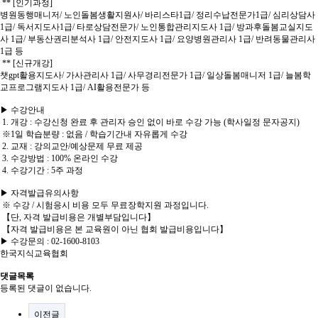
** [인기과정]
병원동행매니저/ 노인돌봄생활지원사/ 바리스타1급/ 정리수납전문가1급/ 심리상담사
1급/ 독서지도사1급/ 타로상담전문가/ 노인통합관리지도사 1급/ 방과후돌봄교실지도
사 1급/ 부동산권리분석사 1급/ 안전지도사 1급/ 요양병원관리사 1급/ 반려동물관리사
1급 등
** [신규개강]
챗gpt활용지도사/ 가사관리사 1급/ 사무경리전문가 1급/ 일상돌봄매니저 1급/ 늘봄학
교프로그램지도사 1급/ AI활용전문가 등
▶ 수강안내
1. 개강 : 수강신청 완료 후 관리자 승인 없이 바로 수강 가능 (학사일정 문자공지)
※1일 학습분량 : 없음 / 학습기간내 자유롭게 수강
2. 교재 : 강의교안/예상문제 무료 제공
3. 수강방법 : 100% 온라인 수강
4. 수강기간 : 5주 과정
▶ 자격발급유의사항
※ 수강 / 시험응시 비용 모두 무료장학지원 과정입니다.
【단, 자격 발급비용은 개별부담입니다】
【자격 발급비용은 본 교육원이 아닌 협회 발급비용입니다】
▶ 수강문의 : 02-1600-8103
한국지식교육협회
댓글목록
등록된 댓글이 없습니다.
이전글