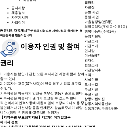
갤러리
자료집
공지사항
동별 사업
채용정보
동별 사업
자유게시판
마을성장팀(번3동)
사업참여
희망동행팀(우이동·수유1동)
커뮤니티
자유게시판
은혜와 나눔으로 지역사회와 함께하는 행
행복나눔팀(수유2동)
복공동체를 만들어갑니다.
운영지원팀
기관소개
이용자 인권 및 참여
기관소개
인사말
미션&비전
인재상
권리
법인소개
기관발자취
1. 이용자는 본인에 관한 모든 복지사업 과정에 함께 참여
조직도
할 수 있다.
시설현황
2. 이용자는 고충(불편사항)이 있을 경우 시정을 요구할
오시는길
수 있다.
부설기관
3. 복지관은 이용자의 인권을 최우선 행동기준으로 한다.
부설기관
4. 복지관은 이용자의 권리가 보장될 수 있도록 한다.
삼동어린이집
※ 건의자의 인적사항에 대한 비밀이 보장되오니 이용 중
삼동지역아동센터
불편하거나 개선사항 등을 언제든지 말씀해주시기 바랍
삼동재가방문요양센터
니다. (담당: 인권침해·고충처리 담당자)
【지역주민 무료장학지원】제2커리어개발교육
페이지 정보