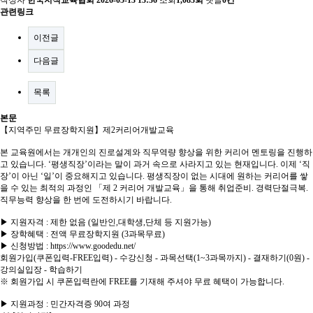
작성자
한국지식교육협회
2026-05-13 13:36
조회
1,083회
댓글
0건
관련링크
이전글
다음글
목록
본문
【지역주민 무료장학지원】제2커리어개발교육
본 교육원에서는 개개인의 진로설계와 직무역량 향상을 위한 커리어 멘토링을 진행하
고 있습니다. ‘평생직장’이라는 말이 과거 속으로 사라지고 있는 현재입니다. 이제 ‘직
장’이 아닌 ‘일’이 중요해지고 있습니다. 평생직장이 없는 시대에 원하는 커리어를 쌓
을 수 있는 최적의 과정인 「제 2 커리어 개발교육」을 통해 취업준비. 경력단절극복.
직무능력 향상을 한 번에 도전하시기 바랍니다.
▶ 지원자격 : 제한 없음 (일반인,대학생,단체 등 지원가능)
▶ 장학혜택 : 전액 무료장학지원 (3과목무료)
▶ 신청방법 : https://www.goodedu.net/
회원가입(쿠폰입력-FREE입력) - 수강신청 - 과목선택(1~3과목까지) - 결재하기(0원) -
강의실입장 - 학습하기
※ 회원가입 시 쿠폰입력란에 FREE를 기재해 주셔야 무료 혜택이 가능합니다.
▶ 지원과정 : 민간자격증 90여 과정