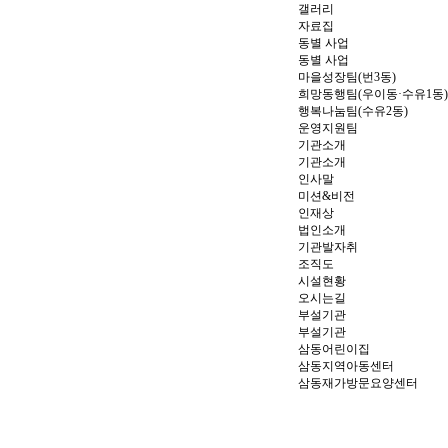
갤러리
자료집
동별 사업
동별 사업
마을성장팀(번3동)
희망동행팀(우이동·수유1동)
행복나눔팀(수유2동)
운영지원팀
기관소개
기관소개
인사말
미션&비전
인재상
법인소개
기관발자취
조직도
시설현황
오시는길
부설기관
부설기관
삼동어린이집
삼동지역아동센터
삼동재가방문요양센터