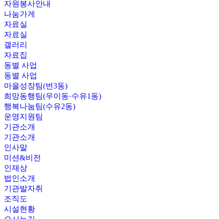
자원봉사안내
나눔가게
자료실
자료실
갤러리
자료집
동별 사업
동별 사업
마을성장팀(번3동)
희망동행팀(우이동·수유1동)
행복나눔팀(수유2동)
운영지원팀
기관소개
기관소개
인사말
미션&비전
인재상
법인소개
기관발자취
조직도
시설현황