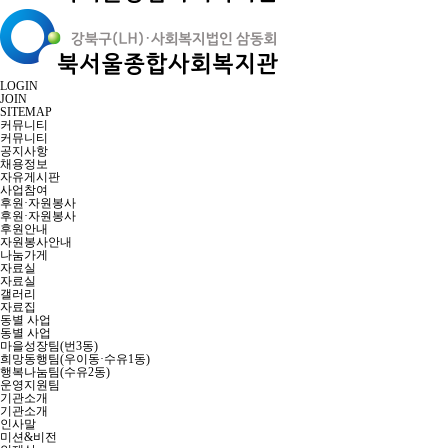
LOGIN
JOIN
SITEMAP
커뮤니티
커뮤니티
공지사항
채용정보
자유게시판
사업참여
후원·자원봉사
후원·자원봉사
후원안내
자원봉사안내
나눔가게
자료실
자료실
갤러리
자료집
동별 사업
동별 사업
마을성장팀(번3동)
희망동행팀(우이동·수유1동)
행복나눔팀(수유2동)
운영지원팀
기관소개
기관소개
인사말
미션&비전