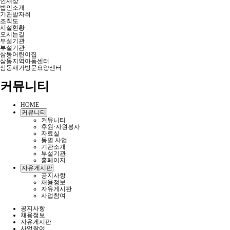
인재상
법인소개
기관발자취
조직도
시설현황
오시는길
부설기관
부설기관
삼동어린이집
삼동지역아동센터
삼동재가방문요양센터
커뮤니티
HOME
커뮤니티
커뮤니티
후원·자원봉사
자료실
동별 사업
기관소개
부설기관
홈페이지
자유게시판
공지사항
채용정보
자유게시판
사업참여
공지사항
채용정보
자유게시판
사업참여