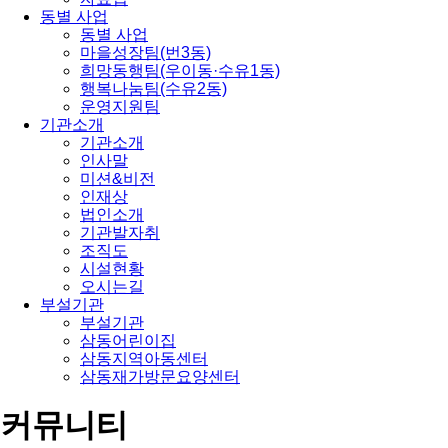
동별 사업
동별 사업
마을성장팀(번3동)
희망동행팀(우이동·수유1동)
행복나눔팀(수유2동)
운영지원팀
기관소개
기관소개
인사말
미션&비전
인재상
법인소개
기관발자취
조직도
시설현황
오시는길
부설기관
부설기관
삼동어린이집
삼동지역아동센터
삼동재가방문요양센터
커뮤니티