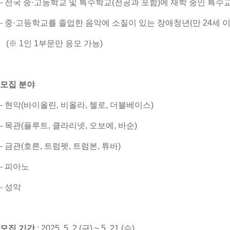
- 전국 중·고등학교 및 특수학교(전공과 포함)에 재학 중인 특
- 중·고등학교를 졸업한 음악에 소질이 있는 장애청년(만 24세 이
(※ 1인 1부문만 응모 가능)
모집 분야
- 현악(바이올린, 비올라, 첼로, 더블베이스)
- 목관(플루트, 클라리넷, 오보에, 바순)
- 금관(호른, 트럼펫, 트럼본, 튜바)
- 피아노
- 성악
모집 기간
:
2025. 5. 2.(금) ~ 5. 21.(수)