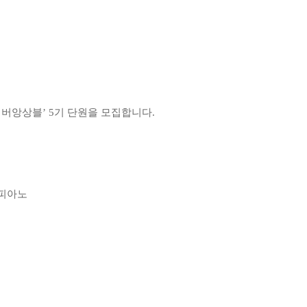
챔버앙상블
’ 5
기 단원을 모집합니다
.
 피아노