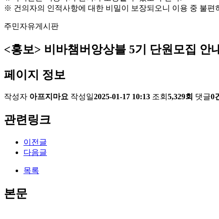
※ 건의자의 인적사항에 대한 비밀이 보장되오니 이용 중 불편
주민자유게시판
<홍보> 비바챔버앙상블 5기 단원모집 안
페이지 정보
작성자
아프지마요
작성일
2025-01-17 10:13
조회
5,329회
댓글
0
관련링크
이전글
다음글
목록
본문