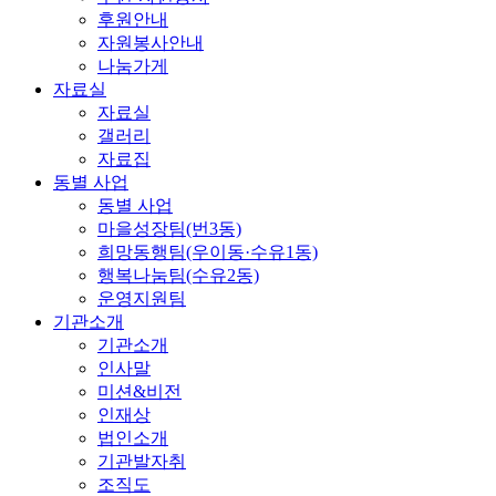
후원안내
자원봉사안내
나눔가게
자료실
자료실
갤러리
자료집
동별 사업
동별 사업
마을성장팀(번3동)
희망동행팀(우이동·수유1동)
행복나눔팀(수유2동)
운영지원팀
기관소개
기관소개
인사말
미션&비전
인재상
법인소개
기관발자취
조직도