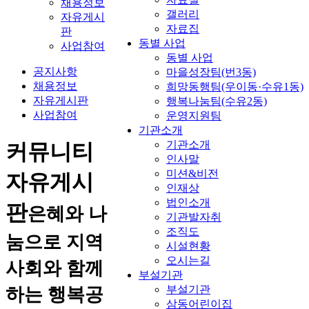
채용정보
갤러리
자유게시
자료집
판
동별 사업
사업참여
동별 사업
공지사항
마을성장팀(번3동)
채용정보
희망동행팀(우이동·수유1동)
자유게시판
행복나눔팀(수유2동)
사업참여
운영지원팀
기관소개
기관소개
커뮤니티
인사말
미션&비전
자유게시
인재상
법인소개
판
은혜와 나
기관발자취
조직도
눔으로 지역
시설현황
오시는길
사회와 함께
부설기관
부설기관
하는 행복공
삼동어린이집