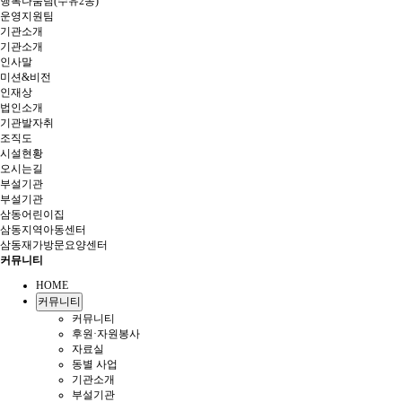
행복나눔팀(수유2동)
운영지원팀
기관소개
기관소개
인사말
미션&비전
인재상
법인소개
기관발자취
조직도
시설현황
오시는길
부설기관
부설기관
삼동어린이집
삼동지역아동센터
삼동재가방문요양센터
커뮤니티
HOME
커뮤니티
커뮤니티
후원·자원봉사
자료실
동별 사업
기관소개
부설기관