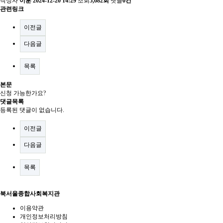
작성자
이훈
2024-12-20 14:29
조회
5,682회
댓글
0건
관련링크
이전글
다음글
목록
본문
신청 가능한가요?
댓글목록
등록된 댓글이 없습니다.
이전글
다음글
목록
북서울종합사회복지관
이용약관
개인정보처리방침