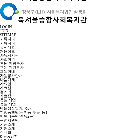
LOGIN
JOIN
SITEMAP
커뮤니티
커뮤니티
공지사항
채용정보
자유게시판
사업참여
후원·자원봉사
후원·자원봉사
후원안내
자원봉사안내
나눔가게
자료실
자료실
갤러리
자료집
동별 사업
동별 사업
마을성장팀(번3동)
희망동행팀(우이동·수유1동)
행복나눔팀(수유2동)
운영지원팀
기관소개
기관소개
인사말
미션&비전