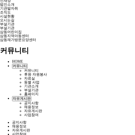
인재상
법인소개
기관발자취
조직도
시설현황
오시는길
부설기관
부설기관
삼동어린이집
삼동지역아동센터
삼동재가방문요양센터
커뮤니티
HOME
커뮤니티
커뮤니티
후원·자원봉사
자료실
동별 사업
기관소개
부설기관
홈페이지
자유게시판
공지사항
채용정보
자유게시판
사업참여
공지사항
채용정보
자유게시판
사업참여