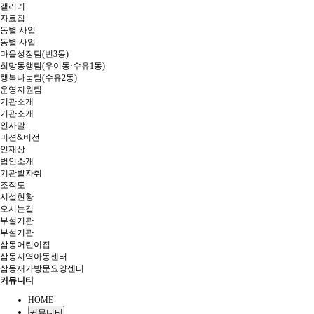
갤러리
자료집
동별 사업
동별 사업
마을성장팀(번3동)
희망동행팀(우이동·수유1동)
행복나눔팀(수유2동)
운영지원팀
기관소개
기관소개
인사말
미션&비전
인재상
법인소개
기관발자취
조직도
시설현황
오시는길
부설기관
부설기관
삼동어린이집
삼동지역아동센터
삼동재가방문요양센터
커뮤니티
HOME
커뮤니티