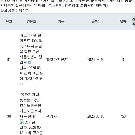
※ 건의자의 인적사항에 대한 비밀이 보장되오니 이용 중 불편하거나 개선사항 등을
언제든지 말씀해주시기 바랍니다. (담당: 인권침해·고충처리 담당자)
Total 91건
1 페이지
조
번호
컨텐츠
제목
글쓴이
날짜
회
아고다 8월 할
인코드 15% 외
5장! 다시는 없
을 할인 쿠폰
사용방법새 창
91
황량한전류27
2026-08-10
3
열림
날짜: 2026-08-
10
조회: 3
글쓴
이:
황량한전류
27
[유관기관 채
용정보] 국민
건강보험공단
기간제근로자
90
채용 안내
관리자
2026-06-18
750
날짜: 2026-06-
18
조회: 750
글