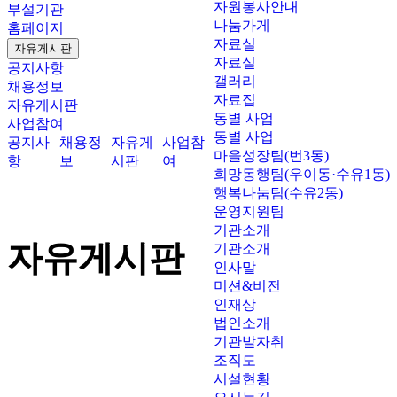
자원봉사안내
부설기관
나눔가게
홈페이지
자료실
자유게시판
자료실
공지사항
갤러리
채용정보
자료집
자유게시판
동별 사업
사업참여
동별 사업
공지사
채용정
자유게
사업참
마을성장팀(번3동)
항
보
시판
여
희망동행팀(우이동·수유1동)
행복나눔팀(수유2동)
운영지원팀
기관소개
자유게시판
기관소개
인사말
미션&비전
인재상
법인소개
기관발자취
조직도
시설현황