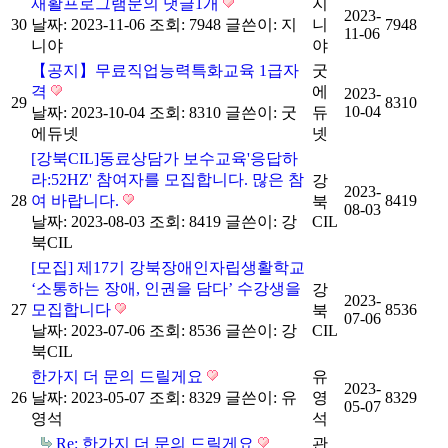
재활프로그램문의
댓글
1
개
지
2023-
30
날짜: 2023-11-06
조회: 7948
글쓴이:
지
니
7948
11-06
니야
야
【공지】무료직업능력특화교육 1급자
굿
격
에
2023-
29
8310
10-04
날짜: 2023-10-04
조회: 8310
글쓴이:
굿
듀
에듀넷
넷
[강북CIL]동료상담가 보수교육'응답하
라:52HZ' 참여자를 모집합니다. 많은 참
강
2023-
28
여 바랍니다.
8419
북
08-03
날짜: 2023-08-03
조회: 8419
글쓴이:
강
CIL
북CIL
[모집] 제17기 강북장애인자립생활학교
‘소통하는 장애, 인권을 담다’ 수강생을
강
2023-
27
모집합니다
8536
북
07-06
날짜: 2023-07-06
조회: 8536
글쓴이:
강
CIL
북CIL
한가지 더 문의 드릴게요
유
2023-
26
날짜: 2023-05-07
조회: 8329
글쓴이:
유
영
8329
05-07
영석
석
Re: 한가지 더 문의 드릴게요
관