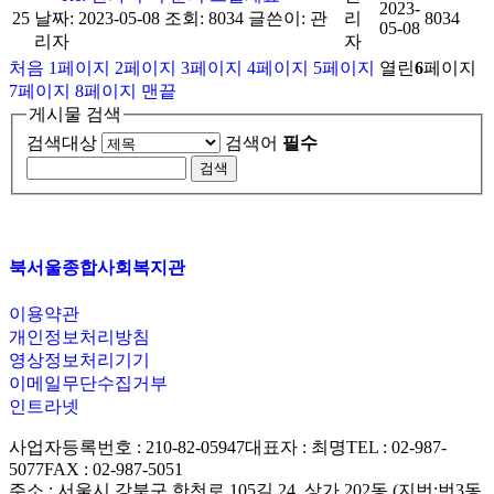
2023-
25
날짜: 2023-05-08
조회: 8034
글쓴이:
관
리
8034
05-08
리자
자
처음
1
페이지
2
페이지
3
페이지
4
페이지
5
페이지
열린
6
페이지
7
페이지
8
페이지
맨끝
게시물 검색
검색대상
검색어
필수
북서울종합사회복지관
이용약관
개인정보처리방침
영상정보처리기기
이메일무단수집거부
인트라넷
사업자등록번호 : 210-82-05947
대표자 : 최명
TEL : 02-987-
5077
FAX : 02-987-5051
주소 : 서울시 강북구 한천로 105길 24, 상가 202동 (지번:번3동