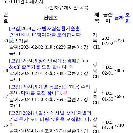
Total 114건
6 페이지
주민자유게시판 목록
번
제
글쓴
조
컨텐츠
날짜
호
목
이
회
[모집]2024년 개별자립생활기술훈
련‘STEP-UP’ 참여자를 모집합니다.
강
2024-
39
8229
북
02-02
날짜: 2024-02-02
조회: 8229
글쓴이:
강
CIL
북CIL
[모집] 2024년 장애인식개선캠페인 'on
강
& off' 활동가를 모집 합니다.
2024-
38
7885
북
02-01
날짜: 2024-02-01
조회: 7885
글쓴이:
강
CIL
북CIL
[모집] 2024년 개별 동료상담 '마음 수리
강
공' 내담자를 모집 합니다.
2024-
37
7695
북
01-30
날짜: 2024-01-30
조회: 7695
글쓴이:
강
CIL
북CIL
[모집] 2024년 일상 속 차별 찾기 '차별과
거리두기' 모니터링 요원을 모집합니다.
강
2024-
36
7710
북
01-24
날짜: 2024-01-24
조회: 7710
글쓴이:
강
CIL