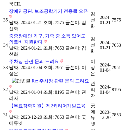
북CIL
장애인공단, 보조공학기기 전용몰 오픈
김
2024-
35
선
7575
날짜: 2024-01-21
조회: 7575
글쓴이:
김
01-21
화
선화
중증장애인 가구, 가족 중 소득 있어도
김
의료비 지원한다
2024-
선
34
7653
01-21
날짜: 2024-01-21
조회: 7653
글쓴이:
김
화
선화
주차장 관련 문의 드려요
이
2024-
33
날짜: 2024-01-04
조회: 7951
글쓴이:
이
상
7951
01-04
상은
은
Re: 주차장 관련 문의 드려요
관
2024-
32
리
8195
날짜: 2024-01-04
조회: 8195
글쓴이:
관
01-04
자
리자
굿
【무료장학지원】제2커리어개발교육
에
2023-
31
7853
날짜: 2023-12-20
조회: 7853
글쓴이:
굿
12-20
듀
에듀넷
넷