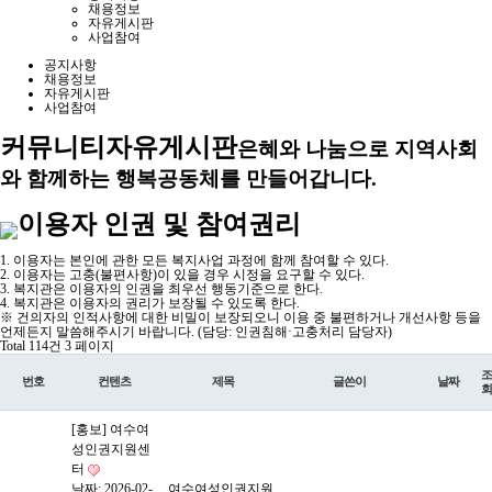
채용정보
자유게시판
사업참여
공지사항
채용정보
자유게시판
사업참여
커뮤니티
자유게시판
은혜와 나눔으로 지역사회
와 함께하는 행복공동체를 만들어갑니다.
이용자 인권 및 참여권리
1. 이용자는 본인에 관한 모든 복지사업 과정에 함께 참여할 수 있다.
2. 이용자는 고충(불편사항)이 있을 경우 시정을 요구할 수 있다.
3. 복지관은 이용자의 인권을 최우선 행동기준으로 한다.
4. 복지관은 이용자의 권리가 보장될 수 있도록 한다.
※ 건의자의 인적사항에 대한 비밀이 보장되오니 이용 중 불편하거나 개선사항 등을
언제든지 말씀해주시기 바랍니다. (담당: 인권침해·고충처리 담당자)
Total 114건
3 페이지
조
번호
컨텐츠
제목
글쓴이
날짜
회
[홍보] 여수여
성인권지원센
터
날짜: 2026-02-
여수여성인권지원