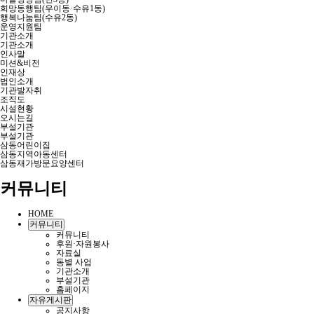
희망동행팀(우이동·수유1동)
행복나눔팀(수유2동)
운영지원팀
기관소개
기관소개
인사말
미션&비전
인재상
법인소개
기관발자취
조직도
시설현황
오시는길
부설기관
부설기관
삼동어린이집
삼동지역아동센터
삼동재가방문요양센터
커뮤니티
HOME
커뮤니티
커뮤니티
후원·자원봉사
자료실
동별 사업
기관소개
부설기관
홈페이지
자유게시판
공지사항