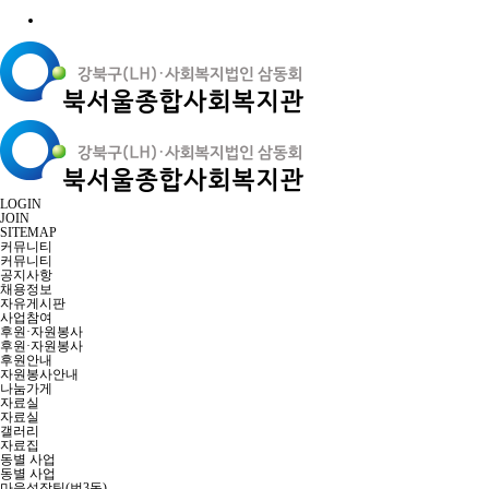
LOGIN
JOIN
SITEMAP
커뮤니티
커뮤니티
공지사항
채용정보
자유게시판
사업참여
후원·자원봉사
후원·자원봉사
후원안내
자원봉사안내
나눔가게
자료실
자료실
갤러리
자료집
동별 사업
동별 사업
마을성장팀(번3동)