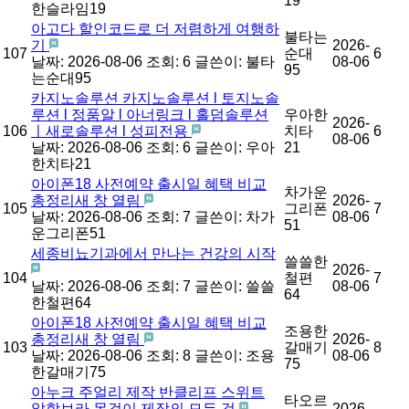
19
한슬라임19
아고다 할인코드로 더 저렴하게 여행하
불타는
기
2026-
107
순대
6
날짜: 2026-08-06
조회: 6
글쓴이:
불타
08-06
95
는순대95
카지노솔루션 카지노솔루션 l 토지노솔
루션 l 정품알 l 아너링크 l 홀덤솔루션
우아한
2026-
106
ㅣ새로솔루션 l 성피전용
치타
6
08-06
날짜: 2026-08-06
조회: 6
글쓴이:
우아
21
한치타21
아이폰18 사전예약 출시일 혜택 비교
차가운
총정리새 창 열림
2026-
105
그리폰
7
날짜: 2026-08-06
조회: 7
글쓴이:
차가
08-06
51
운그리폰51
세종비뇨기과에서 만나는 건강의 시작
쓸쓸한
2026-
104
철편
7
날짜: 2026-08-06
조회: 7
글쓴이:
쓸쓸
08-06
64
한철편64
아이폰18 사전예약 출시일 혜택 비교
조용한
총정리새 창 열림
2026-
103
갈매기
8
날짜: 2026-08-06
조회: 8
글쓴이:
조용
08-06
75
한갈매기75
아누크 주얼리 제작 반클리프 스위트
타오르
알함브라 목걸이 제작의 모든 것
2026-