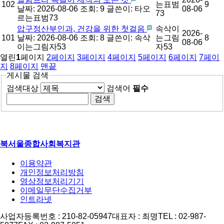
102
는표범
9
날짜: 2026-08-06
조회: 9
글쓴이:
타오
08-06
73
르는표범73
압구정산부인과, 건강을 위한 첫걸음
속삭이
2026-
101
날짜: 2026-08-06
조회: 8
글쓴이:
속삭
는그림
8
08-06
이는그림자53
자53
열린
1
페이지
2
페이지
3
페이지
4
페이지
5
페이지
6
페이지
7
페이
지
8
페이지
맨끝
게시물 검색
검색대상
검색어
필수
북서울종합사회복지관
이용약관
개인정보처리방침
영상정보처리기기
이메일무단수집거부
인트라넷
사업자등록번호 : 210-82-05947
대표자 : 최명
TEL : 02-987-