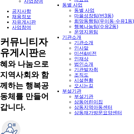
사업참여
동별 사업
동별 사업
공지사항
마을성장팀(번3동)
채용정보
희망동행팀(우이동·수유1동)
자유게시판
행복나눔팀(수유2동)
사업참여
운영지원팀
기관소개
커뮤니티
자
기관소개
인사말
유게시판
은
미션&비전
인재상
혜와 나눔으로
법인소개
기관발자취
지역사회와 함
조직도
시설현황
께하는 행복공
오시는길
부설기관
동체를 만들어
부설기관
삼동어린이집
갑니다.
삼동지역아동센터
삼동재가방문요양센터