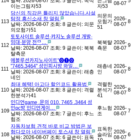
114
날짜: 2026-08-07
조회: 5
글쓴이:
속삭
는그림
5
08-07
이는그림자53
자53
당신의 직감은 틀리지 않았습니다.사설
의문의
탐정 흥신소새 창 열림
2026-
113
모험가
8
날짜: 2026-08-07
조회: 8
글쓴이:
의문
08-07
51
의모험가51
토­토사이트 솔루션·캬지노 솔루션 개발·
임대·분양 전ᄆ…
북북턀
2026-
112
9
날짜: 2026-08-07
조회: 9
글쓴이:
북북
쵹문
08-07
턀쵹문
에볼루션카­지노사이트”⓿❶⓿
”7465.3464” 성인피시방 와일…
래층네
2026-
111
8
날짜: 2026-08-07
조회: 8
글쓴이:
래층
인
08-07
네인
최대 혜택! 아고다 할인코드 활용법
격렬한
2026-
110
날짜: 2026-08-07
조회: 8
글쓴이:
격렬
분석가
8
08-07
한분석가41
41
인디언game .문의 010. 7465 .3464 성
인pc방 인디언게이…
후느험
2026-
109
7
날짜: 2026-08-07
조회: 7
글쓴이:
후느
조
08-07
험조
자동차보험 견적 바로 비교 방법은 보
표독한
험다모아 네이버페이 토스새 창 열림
2026-
108
슬라임
6
날짜: 2026-08-07
조회: 6
글쓴이:
표독
08-07