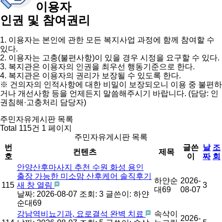
이용자
인권 및 참여권리
1. 이용자는 본인에 관한 모든 복지사업 과정에 함께 참여할 수
있다.
2. 이용자는 고충(불편사항)이 있을 경우 시정을 요구할 수 있다.
3. 복지관은 이용자의 인권을 최우선 행동기준으로 한다.
4. 복지관은 이용자의 권리가 보장될 수 있도록 한다.
※ 건의자의 인적사항에 대한 비밀이 보장되오니 이용 중 불편하
거나 개선사항 등을 언제든지 말씀해주시기 바랍니다. (담당: 인
권침해·고충처리 담당자)
주민자유게시판 목록
Total 115건
1 페이지
주민자유게시판 목록
번
글쓴
날
조
컨텐츠
제목
호
이
짜
회
안양산후마사지 추천 수원 화성 용인
출장 가능한 미소맘 산후케어 솔직후기
하얀순
2026-
115
새 창 열림
3
대69
08-07
날짜: 2026-08-07
조회: 3
글쓴이:
하얀
순대69
강남역비뇨기과, 요로결석 완벽 치료
속삭이
2026-