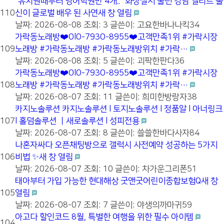
"유치원때부터 영어학원만 4개.." 화장실서 울던 강남 엘리트 출
110
신이 글로벌 배우 된 사연새 창 열림
날짜: 2026-08-08
조회: 3
글쓴이:
고요한바나나킥34
가락동노래방❤️OlO-793O-8955❤️고객만족1위 #가락시장
109
노래방 #가락동노래방 #가락동노래방위치 #가락…
날짜: 2026-08-08
조회: 5
글쓴이:
괴팍한판다36
가락동노래방❤️OlO-793O-8955❤️고객만족1위 #가락시장
108
노래방 #가락동노래방 #가락동노래방위치 #가락…
날짜: 2026-08-07
조회: 11
글쓴이:
희미한방랑자38
카지노솔루션 카지노솔루션 l 토지노솔루션 l 정품알 l 아너링크
107
l 홀덤솔루션 ㅣ새로솔루션 l 성피전용
날짜: 2026-08-07
조회: 8
글쓴이:
쓸쓸한바다사자84
나혼자싸다 오픈채팅방으로 갤럭시 사전예약 성공하는 5가지
106
비법 ✨새 창 열림
날짜: 2026-08-07
조회: 10
글쓴이:
차가운그리폰51
태아부터 가입 가능한 현대해상 굿앤굿어린이종합보험Q새 창
105
열림
날짜: 2026-08-07
조회: 7
글쓴이:
야생의까마귀59
아고다 할인코드 8월, 특별한 여행을 위한 필수 아이템
104