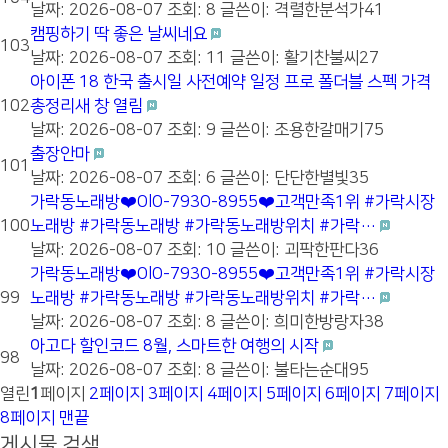
날짜: 2026-08-07
조회: 8
글쓴이:
격렬한분석가41
캠핑하기 딱 좋은 날씨네요
103
날짜: 2026-08-07
조회: 11
글쓴이:
활기찬불씨27
아이폰 18 한국 출시일 사전예약 일정 프로 폴더블 스펙 가격
102
총정리새 창 열림
날짜: 2026-08-07
조회: 9
글쓴이:
조용한갈매기75
출장안마
101
날짜: 2026-08-07
조회: 6
글쓴이:
단단한별빛35
가락동노래방❤️OlO-793O-8955❤️고객만족1위 #가락시장
100
노래방 #가락동노래방 #가락동노래방위치 #가락…
날짜: 2026-08-07
조회: 10
글쓴이:
괴팍한판다36
가락동노래방❤️OlO-793O-8955❤️고객만족1위 #가락시장
99
노래방 #가락동노래방 #가락동노래방위치 #가락…
날짜: 2026-08-07
조회: 8
글쓴이:
희미한방랑자38
아고다 할인코드 8월, 스마트한 여행의 시작
98
날짜: 2026-08-07
조회: 8
글쓴이:
불타는순대95
열린
1
페이지
2
페이지
3
페이지
4
페이지
5
페이지
6
페이지
7
페이지
8
페이지
맨끝
게시물 검색