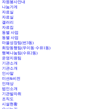
자원봉사안내
나눔가게
자료실
자료실
갤러리
자료집
동별 사업
동별 사업
마을성장팀(번3동)
희망동행팀(우이동·수유1동)
행복나눔팀(수유2동)
운영지원팀
기관소개
기관소개
인사말
미션&비전
인재상
법인소개
기관발자취
조직도
시설현황