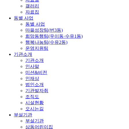
갤러리
자료집
동별 사업
동별 사업
마을성장팀(번3동)
희망동행팀(우이동·수유1동)
행복나눔팀(수유2동)
운영지원팀
기관소개
기관소개
인사말
미션&비전
인재상
법인소개
기관발자취
조직도
시설현황
오시는길
부설기관
부설기관
삼동어린이집