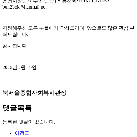
운영지원팀 이수민 팀장
|
직통전화
: 070-7011-1063 |
bun2bok@hanmail.net
지원해주신 모든 분들에게 감사드리며
,
앞으로도 많은 관심 부
탁드립니다
.
감사합니다
.
2026
년
2
월
19
일
북서울종합사회복지관장
댓글목록
등록된 댓글이 없습니다.
이전글