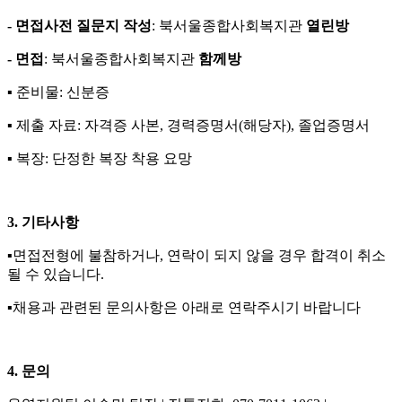
-
면접사전 질문지 작성
:
북서울종합사회복지관
열린방
-
면접
:
북서울종합사회복지관
함께방
▪
준비물
:
신분증
▪
제출 자료
:
자격증 사본
,
경력증명서
(
해당자
),
졸업증명서
▪
복장
:
단정한 복장 착용 요망
3.
기타사항
▪
면접전형에 불참하거나
,
연락이 되지 않을 경우 합격이 취소
될 수 있습니다
.
▪
채용과 관련된 문의사항은 아래로 연락주시기 바랍니다
4.
문의