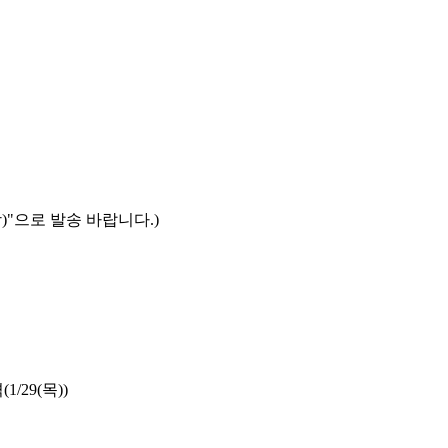
함
)"
으로 발송 바랍니다
.)
격
(1/29(
목
))