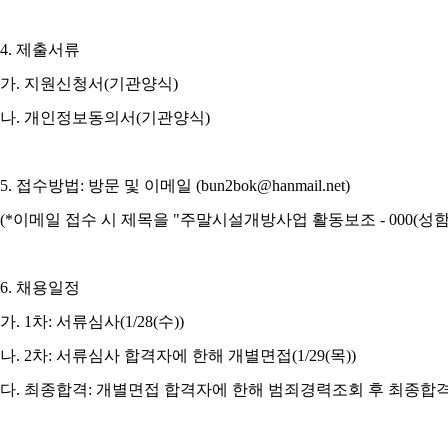
4.
제출서류
가
.
지원신청서
(
기관양식
)
나
.
개인정보동의서
(
기관양식
)
5.
접수방법
:
방문 및 이메일
(bun2bok@hanmail.net)
(*
이메일 접수 시
제목을
"
주말시설개방사업 활동보조
- 000(
성
6.
채용일정
가
. 1
차
:
서류심사
(1/28(
수
))
나
. 2
차
:
서류심사 합격자에 한해 개별면접
(1/29(
목
))
다
.
최종합격
:
개별면접 합격자에 한해 범죄경력조회 후 최종합