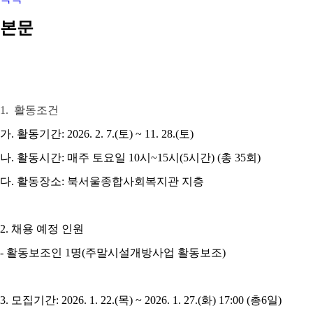
본문
1.
활동조건
가
.
활동기간
: 2026. 2. 7.(
토
) ~ 11. 28.(
토
)
나
.
활동시간
:
매주 토요일
10
시
~15
시
(5
시간
) (
총
35
회
)
다
.
활동장소
:
북서울종합사회복지관 지층
2.
채용 예정 인원
-
활동보조인
1
명
(
주말시설개방사업 활동보조
)
3.
모집기간
: 2026. 1. 22.(
목
) ~ 2026. 1. 27.(
화
) 17:00 (
총
6
일
)