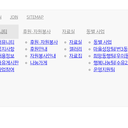
N
JOIN
SITEMAP
니티
후원·자원봉사
자료실
동별 사업
커뮤니티
후원·자원봉사
자료실
동별 사업
공지사항
후원안내
갤러리
마을성장팀(번3동
채용정보
자원봉사안내
자료집
희망동행팀(우이동
자유게시판
나눔가게
행복나눔팀(수유2
사업참여
운영지원팀