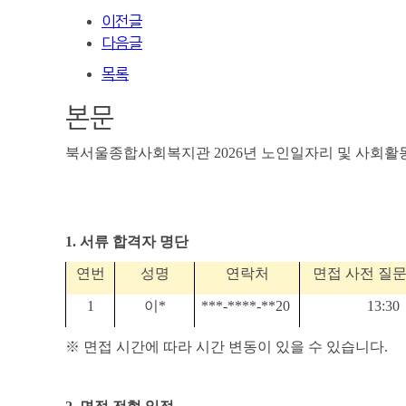
이전글
다음글
목록
본문
북서울종합사회복지관
2026
년 노인일자리 및 사회활
1.
서류 합격자 명단
연번
성명
연락처
면접 사전 질
1
이
*
***-****-**20
13:30
※
면접 시간에 따라 시간 변동이 있을 수 있습니다
.