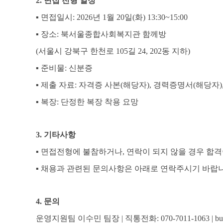
2.
면접 전형 일정
▪
면접일시
: 2026
년
1
월
20
일
(
화
) 13:30~15:00
▪
장소
:
북서울종합사회복지관 함께방
(
서울시 강북구 한천로
105
길
24, 202
동 지하
)
▪
준비물
:
신분증
▪
제출 자료
:
자격증 사본
(
해당자
),
경력증명서
(
해당자
)
▪
복장
:
단정한 복장 착용 요망
3.
기타사항
▪
면접전형에 불참하거나
,
연락이 되지 않을 경우 합격
▪
채용과 관련된 문의사항은 아래로 연락주시기 바랍
4.
문의
운영지원팀 이수민 팀장
|
직통전화
: 070-7011-1063 | 