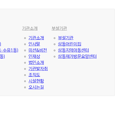
기관소개
부설기관
기관소개
부설기관
)
인사말
삼동어린이집
·수유1동)
미션&비전
삼동지역아동센터
동)
인재상
삼동재가방문요양센터
법인소개
기관발자취
조직도
시설현황
오시는길