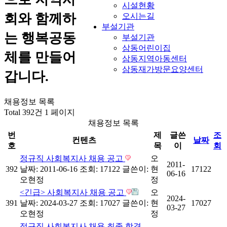
시설현황
회와 함께하
오시는길
부설기관
는 행복공동
부설기관
삼동어린이집
체를 만들어
삼동지역아동센터
삼동재가방문요양센터
갑니다.
채용정보 목록
Total 392건
1 페이지
채용정보 목록
번
제
글쓴
조
컨텐츠
날짜
호
목
이
회
정규직 사회복지사 채용 공고
오
2011-
392
날짜: 2011-06-16
조회: 17122
글쓴이:
현
17122
06-16
오현정
정
<긴급> 사회복지사 채용 공고
오
2024-
391
날짜: 2024-03-27
조회: 17027
글쓴이:
현
17027
03-27
오현정
정
정규직 사회복지사 채용 최종 합격