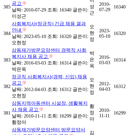
이
공고
2010-
성
385
16340
07-29
날짜: 2010-07-29
조회: 16340
글쓴이:
근
이성근
사회복지사(정규직) 긴급 채용 결과
오
안내
2023-
현
384
16320
05-10
날짜: 2023-05-10
조회: 16320
글쓴이:
정
오현정
삼동재가방문요양센터 경력직 사회
박
복지사 채용 공고
2016-
은
383
16314
03-03
날짜: 2016-03-03
조회: 16314
글쓴이:
옥
박은옥
정규직 사회복지사(경력, 신입) 채용
오
공고
2012-
현
382
16312
04-03
날짜: 2012-04-03
조회: 16312
글쓴이:
정
오현정
삼동지역아동센터 시설장, 생활복지
황
사 채용 공고
2010-
정
381
16299
11-11
날짜: 2010-11-11
조회: 16299
글쓴이:
아
황정아
삼동재가방문요양센터 방문요양서
김