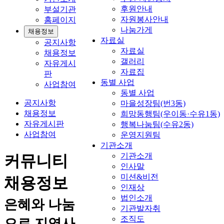
후원안내
부설기관
자원봉사안내
홈페이지
나눔가게
채용정보
자료실
공지사항
자료실
채용정보
갤러리
자유게시
자료집
판
동별 사업
사업참여
동별 사업
공지사항
마을성장팀(번3동)
채용정보
희망동행팀(우이동·수유1동)
자유게시판
행복나눔팀(수유2동)
사업참여
운영지원팀
기관소개
기관소개
커뮤니티
인사말
미션&비전
채용정보
인재상
법인소개
은혜와 나눔
기관발자취
조직도
으로 지역사