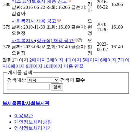
비스 요양보호사 채용 공고
2016-
경
380
16266
06-22
날짜: 2016-06-22
조회: 16266
글쓴이:
아
김경아
사회복지사 채용 공고
오
2010-
379
날짜: 2010-11-30
조회: 16189
글쓴이:
현
16189
11-30
오현정
정
사회복지사(정규직) 채용 공고
오
2023-
378
날짜: 2023-06-02
조회: 16149
글쓴이:
현
16149
06-02
오현정
정
열린
1
페이지
2
페이지
3
페이지
4
페이지
5
페이지
6
페이지
7
페이
지
8
페이지
9
페이지
10
페이지
다음
맨끝
게시물 검색
검색대상
검색어
필수
북서울종합사회복지관
이용약관
개인정보처리방침
영상정보처리기기