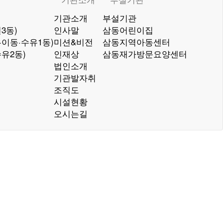
기관소개
부설기관
3동)
인사말
삼동어린이집
이동·수유1동)
미션&비전
삼동지역아동센터
유2동)
인재상
삼동재가방문요양센터
법인소개
기관발자취
조직도
시설현황
오시는길