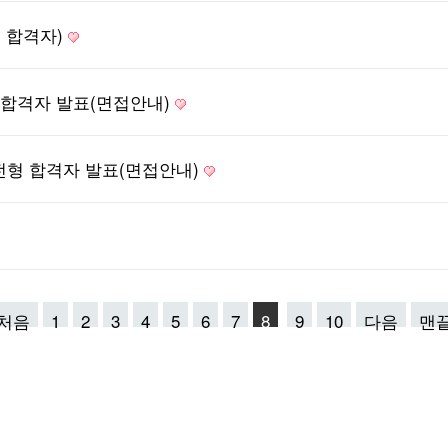
종 합격자)
형 합격자 발표(면접안내)
전형 합격자 발표(면접안내)
처음
1
2
3
4
5
6
7
8
9
10
다음
맨