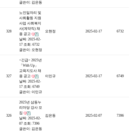
글쓴이:
김은동
노인일자리 및
사회활동 지원
사업 사회복지
사(계약직) 채
328
오현정
2025-02-17
6732
용 공고
날짜: 2025-02-
17
조회: 6732
글쓴이:
오현정
<긴급> 2025년
「With Up」
교육지도사 채
327
용 공고
이민규
2025-02-17
6749
날짜: 2025-02-
17
조회: 6749
글쓴이:
이민규
2025년 삼동누
리마당 강사 모
집
326
김은동
2025-02-07
7396
날짜: 2025-02-
07
조회: 7396
글쓴이:
김은동