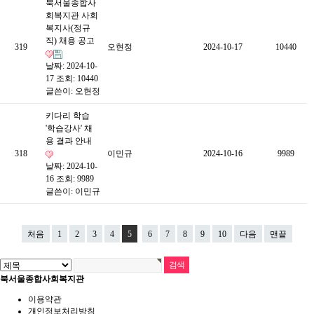
북서울종합사
회복지관 사회
복지사(정규
직) 채용 공고
319
오현정
2024-10-17
10440
날짜: 2024-10-
17
조회: 10440
글쓴이:
오현정
키다리 학습
'학습강사' 채
용 결과 안내
318
이민규
2024-10-16
9989
날짜: 2024-10-
16
조회: 9989
글쓴이:
이민규
처음
1
2
3
4
5
6
7
8
9
10
다음
맨끝
북서울종합사회복지관
이용약관
개인정보처리방침