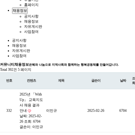
홈페이지
채용정보
공지사항
채용정보
자유게시판
사업참여
공지사항
채용정보
자유게시판
사업참여
커뮤니티
채용정보
은혜와 나눔으로 지역사회와 함께하는 행복공동체를 만들어갑니다.
Total 392건
5 페이지
조
번호
컨텐츠
제목
글쓴이
날짜
회
2025년 「With
Up」 교육지도
사 채용 결과
332
안내
이민규
2025-02-26
6704
날짜: 2025-02-
26
조회: 6704
글쓴이:
이민규