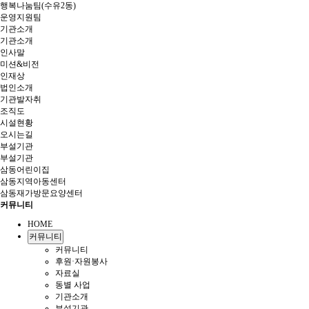
행복나눔팀(수유2동)
운영지원팀
기관소개
기관소개
인사말
미션&비전
인재상
법인소개
기관발자취
조직도
시설현황
오시는길
부설기관
부설기관
삼동어린이집
삼동지역아동센터
삼동재가방문요양센터
커뮤니티
HOME
커뮤니티
커뮤니티
후원·자원봉사
자료실
동별 사업
기관소개
부설기관