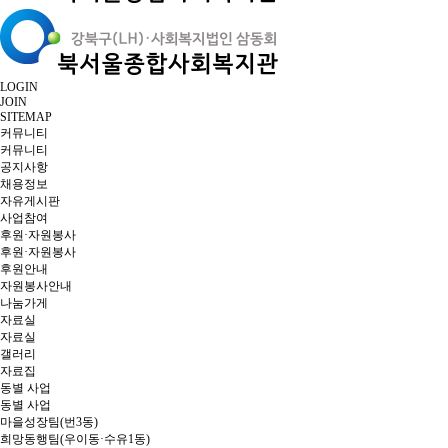
LOGIN
JOIN
SITEMAP
커뮤니티
커뮤니티
공지사항
채용정보
자유게시판
사업참여
후원·자원봉사
후원·자원봉사
후원안내
자원봉사안내
나눔가게
자료실
자료실
갤러리
자료집
동별 사업
동별 사업
마을성장팀(번3동)
희망동행팀(우이동·수유1동)