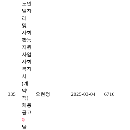
노인
일자
리
및
사회
활동
지원
사업
사회
복지
사
(계
약
335
오현정
2025-03-04
6716
직)
채용
공고
날