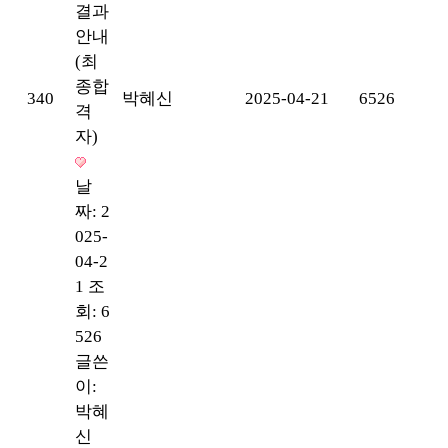
결과
안내
(최
종합
340
박혜신
2025-04-21
6526
격
자)
날
짜: 2
025-
04-2
1
조
회: 6
526
글쓴
이:
박혜
신