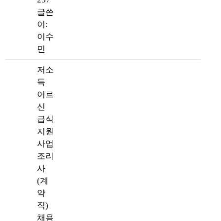
글쓴
이:
이수
민
저소
득
어르
신
급식
지원
사업
조리
사
(계
약
직)
채용