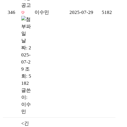
공고
346
이수민
2025-07-29
5182
날
짜: 2
025-
07-2
9
조
회: 5
182
글쓴
이:
이수
민
<긴