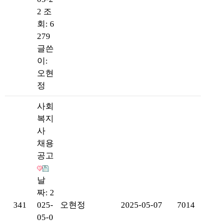
2
조
회: 6
279
글쓴
이:
오현
정
사회
복지
사
채용
공고
날
짜: 2
341
025-
오현정
2025-05-07
7014
05-0