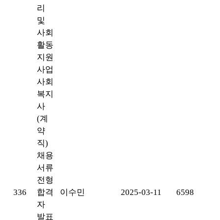
리
및
사회
활동
지원
사업
사회
복지
사
(계
약
직)
채용
서류
전형
336
합격
이수민
2025-03-11
6598
자
발표