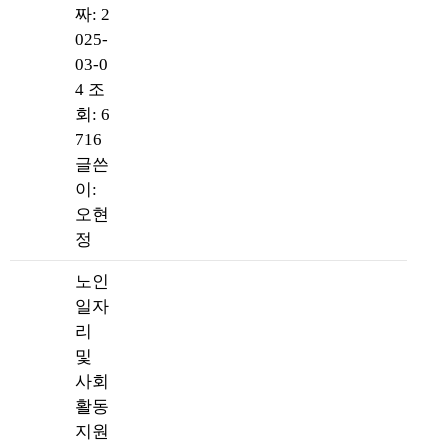
짜: 2
025-
03-0
4
조
회: 6
716
글쓴
이:
오현
정
노인
일자
리
및
사회
활동
지원