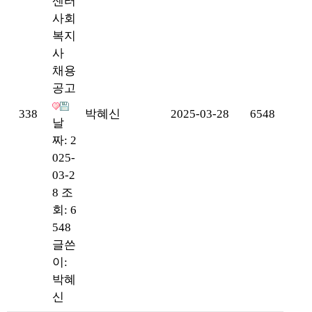
센터
사회
복지
사
채용
공고
338
박혜신
2025-03-28
6548
날
짜: 2
025-
03-2
8
조
회: 6
548
글쓴
이:
박혜
신