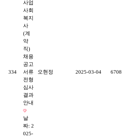
사업
사회
복지
사
(계
약
직)
채용
공고
334
서류
오현정
2025-03-04
6708
전형
심사
결과
안내
날
짜: 2
025-