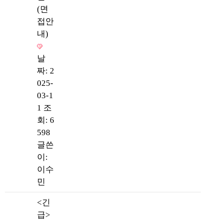
(면
접안
내)
날
짜: 2
025-
03-1
1
조
회: 6
598
글쓴
이:
이수
민
<긴
급>