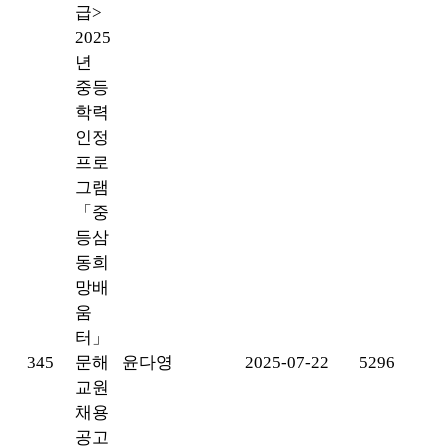
급>
2025
년
중등
학력
인정
프로
그램
「중
등삼
동희
망배
움
터」
345
문해
윤다영
2025-07-22
5296
교원
채용
공고