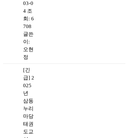
03-0
4
조
회: 6
708
글쓴
이:
오현
정
[긴
급] 2
025
년
삼동
누리
마당
태권
도교