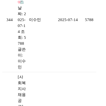
날
짜: 2
344
025-
이수민
2025-07-14
5788
07-1
4
조
회: 5
788
글쓴
이:
이수
민
[사
회복
지사
채용
공