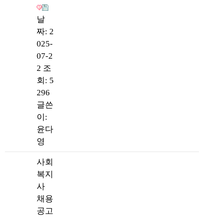
날
짜: 2
025-
07-2
2
조
회: 5
296
글쓴
이:
윤다
영
사회
복지
사
채용
공고