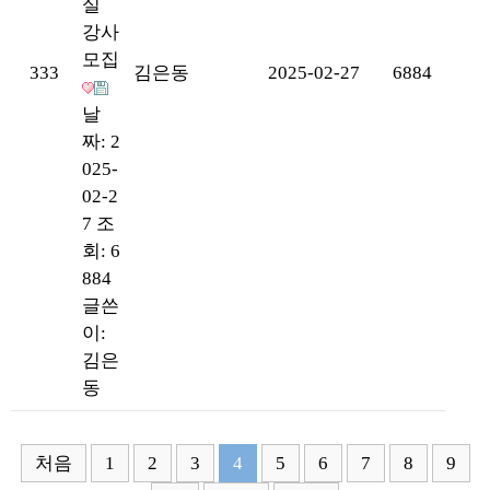
실
강사
모집
333
김은동
2025-02-27
6884
날
짜: 2
025-
02-2
7
조
회: 6
884
글쓴
이:
김은
동
처음
1
2
3
4
5
6
7
8
9