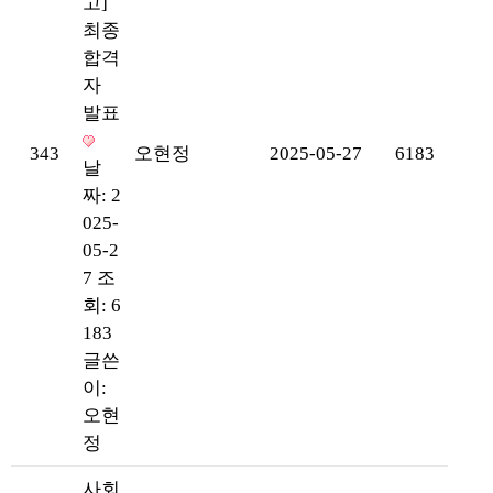
고]
최종
합격
자
발표
343
오현정
2025-05-27
6183
날
짜: 2
025-
05-2
7
조
회: 6
183
글쓴
이:
오현
정
사회