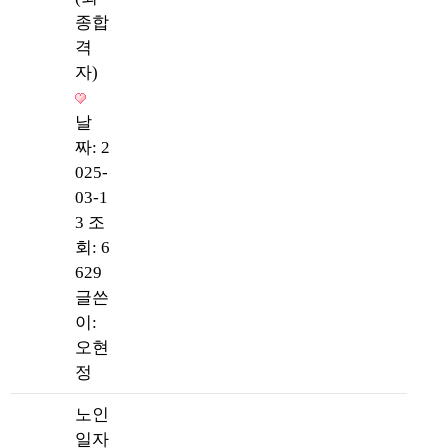
종합
격
자)
날
짜: 2
025-
03-1
3
조
회: 6
629
글쓴
이:
오현
정
노인
일자