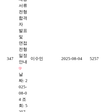
서류
전형
합격
자
발표
및
면접
전형
일정
347
이수민
2025-08-04
5257
안내
날
짜: 2
025-
08-0
4
조
회: 5
257