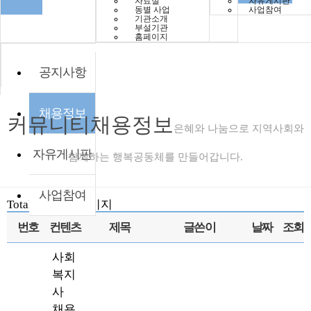
자료실
자유게시판
동별 사업
사업참여
기관소개
부설기관
홈페이지
공지사항
채용정보
커뮤니티
채용정보
은혜와 나눔으로 지역사회와
자유게시판
함께하는 행복공동체를 만들어갑니다.
사업참여
Total 392건
4 페이지
번호
컨텐츠
제목
글쓴이
날짜
조회
사회
복지
사
채용