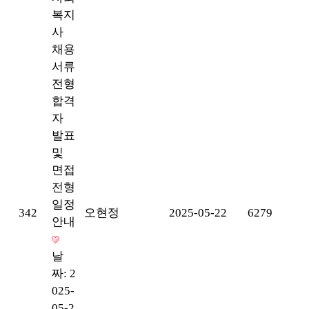
복지
사
채용
서류
전형
합격
자
발표
및
면접
전형
일정
342
오현정
2025-05-22
6279
안내
날
짜: 2
025-
05-2