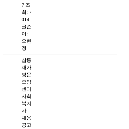
7
조
회: 7
014
글쓴
이:
오현
정
삼동
재가
방문
요양
센터
사회
복지
사
채용
공고