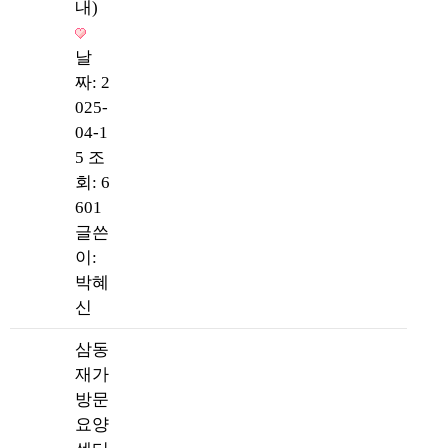
내)
날
짜: 2
025-
04-1
5
조
회: 6
601
글쓴
이:
박혜
신
삼동
재가
방문
요양