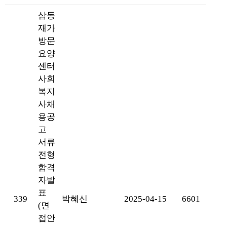
삼동
재가
방문
요양
센터
사회
복지
사채
용공
고
서류
전형
합격
자발
표
339
박혜신
2025-04-15
6601
(면
접안