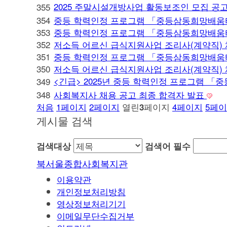
2025 주말시설개방사업 활동보조인 모집 공
355
354
중등 학력인정 프로그램 「중등삼동희망배움터
353
중등 학력인정 프로그램 「중등삼동희망배움터
352
저소득 어르신 급식지원사업 조리사(계약직) 
351
중등 학력인정 프로그램 「중등삼동희망배움터
350
저소득 어르신 급식지원사업 조리사(계약직) 
<긴급> 2025년 중등 학력인정 프로그램 
349
348
사회복지사 채용 공고 최종 합격자 발표
처음
1
페이지
2
페이지
열린
페이지
4
페이지
5
페이
3
게시물 검색
검색대상
검색어
필수
북서울종합사회복지관
이용약관
개인정보처리방침
영상정보처리기기
이메일무단수집거부