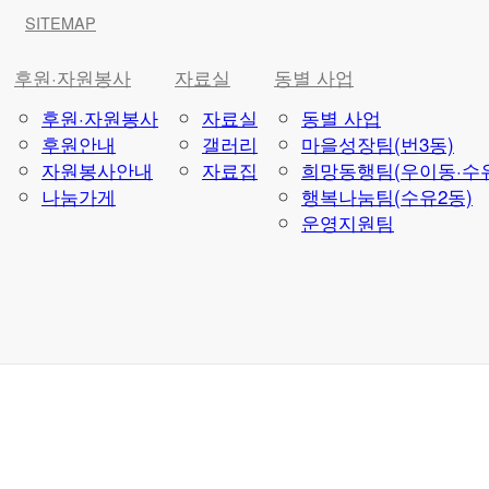
SITEMAP
후원·자원봉사
자료실
동별 사업
후원·자원봉사
자료실
동별 사업
후원안내
갤러리
마을성장팀(번3동)
자원봉사안내
자료집
희망동행팀(우이동·수유
나눔가게
행복나눔팀(수유2동)
운영지원팀