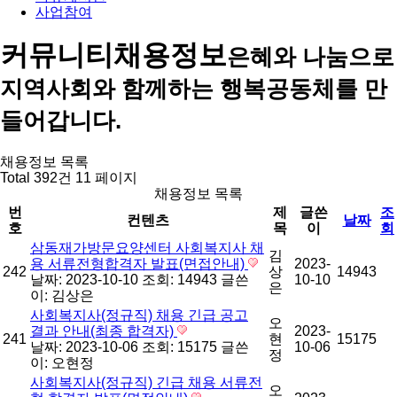
사업참여
커뮤니티
채용정보
은혜와 나눔으로
지역사회와 함께하는 행복공동체를 만
들어갑니다.
채용정보 목록
Total 392건
11 페이지
채용정보 목록
번
제
글쓴
조
컨텐츠
날짜
호
목
이
회
삼동재가방문요양센터 사회복지사 채
김
용 서류전형합격자 발표(면접안내)
2023-
242
상
14943
날짜: 2023-10-10
조회: 14943
글쓴
10-10
은
이:
김상은
사회복지사(정규직) 채용 긴급 공고
오
결과 안내(최종 합격자)
2023-
241
현
15175
날짜: 2023-10-06
조회: 15175
글쓴
10-06
정
이:
오현정
사회복지사(정규직) 긴급 채용 서류전
오