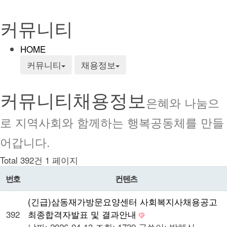
커뮤니티
HOME
커뮤니티
채용정보
커뮤니티
채용정보
은혜와 나눔으
로 지역사회와 함께하는 행복공동체를 만들
어갑니다.
Total 392건
1 페이지
번호
컨텐츠
(긴급)삼동재가방문요양센터 사회복지사채용공고
392
최종합격자발표 및 결과안내
날짜: 2026-04-13
조회: 1739
글쓴이:
박혜신