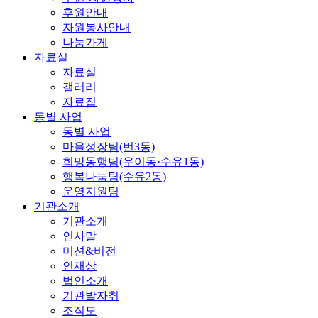
후원안내
자원봉사안내
나눔가게
자료실
자료실
갤러리
자료집
동별 사업
동별 사업
마을성장팀(번3동)
희망동행팀(우이동·수유1동)
행복나눔팀(수유2동)
운영지원팀
기관소개
기관소개
인사말
미션&비전
인재상
법인소개
기관발자취
조직도