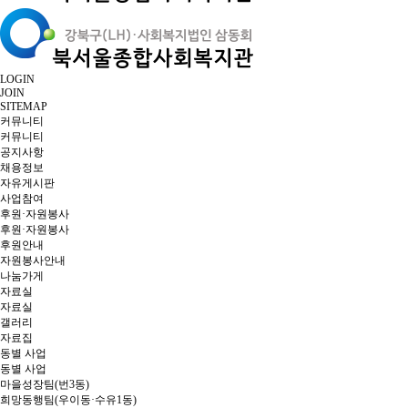
LOGIN
JOIN
SITEMAP
커뮤니티
커뮤니티
공지사항
채용정보
자유게시판
사업참여
후원·자원봉사
후원·자원봉사
후원안내
자원봉사안내
나눔가게
자료실
자료실
갤러리
자료집
동별 사업
동별 사업
마을성장팀(번3동)
희망동행팀(우이동·수유1동)