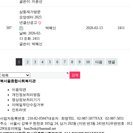
글쓴이:
이윤선
삼동재가방문
요양센터 2025
년결산공고
597
박혜신
2026-02-13
2411
날짜: 2026-02-
13
조회: 2411
글쓴이:
박혜신
1
2
3
4
5
6
7
8
9
10
다음
맨끝
북서울종합사회복지관
이용약관
개인정보처리방침
영상정보처리기기
이메일무단수집거부
인트라넷
사업자등록번호 : 210-82-05947
대표자 : 최명
TEL : 02-987-5077
FAX : 02-987-5051
주소 : 서울시 강북구 한천로 105길 24, 상가 202동 (지번:번3동 241번지)
우편번호 : 012
29
대표이메일 :
bun2bok@hanmail.net