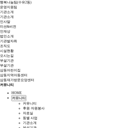
행복나눔팀(수유2동)
운영지원팀
기관소개
기관소개
인사말
미션&비전
인재상
법인소개
기관발자취
조직도
시설현황
오시는길
부설기관
부설기관
삼동어린이집
삼동지역아동센터
삼동재가방문요양센터
커뮤니티
HOME
커뮤니티
커뮤니티
후원·자원봉사
자료실
동별 사업
기관소개
부설기관