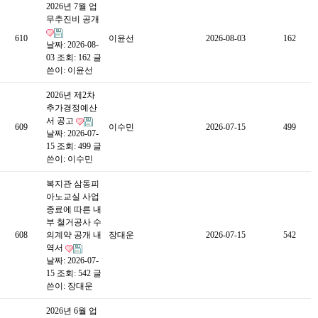
2026년 7월 업
무추진비 공개
610
이윤선
2026-08-03
162
날짜: 2026-08-
03
조회: 162
글
쓴이:
이윤선
2026년 제2차
추가경정예산
서 공고
609
이수민
2026-07-15
499
날짜: 2026-07-
15
조회: 499
글
쓴이:
이수민
복지관 삼동피
아노교실 사업
종료에 따른 내
부 철거공사 수
608
의계약 공개 내
장대운
2026-07-15
542
역서
날짜: 2026-07-
15
조회: 542
글
쓴이:
장대운
2026년 6월 업